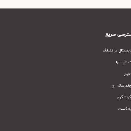
رسی سریع
یتال مارکتینگ
نش سرا
ار
رسانه ای
دشگری
دکست