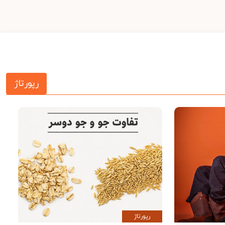
رپورتاژ
رپورتاژ