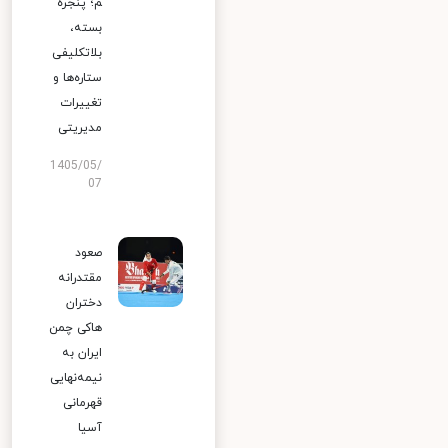
م؛ پنجره
بسته،
بلاتکلیفی
ستاره‌ها و
تغییرات
مدیریتی
1405/05/
07
صعود
مقتدرانه
دختران
هاکی چمن
ایران به
نیمه‌نهایی
قهرمانی
آسیا