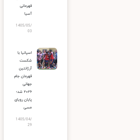
قهرمانی
آسیا
1405/05/
03
اسپانیا با
شکست
آرژانتین
قهرمان جام
جهانی
۲۰۲۶ شد؛
پایان رویای
مسی
1405/04/
29