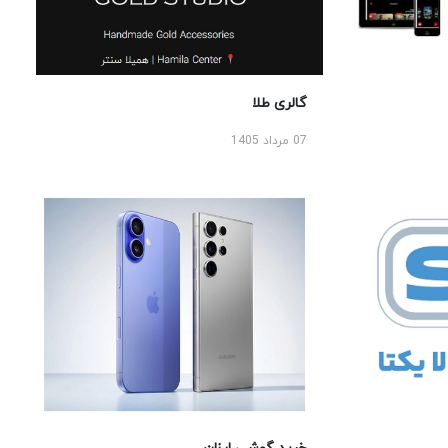
گالری طلا
07 مرداد 1405