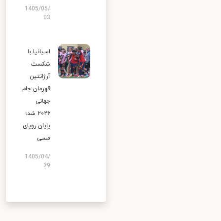
1405/05/
03
اسپانیا با
شکست
آرژانتین
قهرمان جام
جهانی
۲۰۲۶ شد؛
پایان رویای
مسی
1405/04/
29