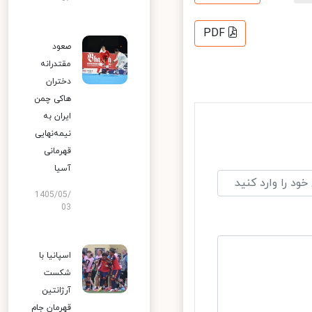
PDF
صعود
مقتدرانه
دختران
هاکی چمن
ایران به
نیمه‌نهایی
قهرمانی
آسیا
1405/05/
03
اسپانیا با
شکست
آرژانتین
قهرمان جام