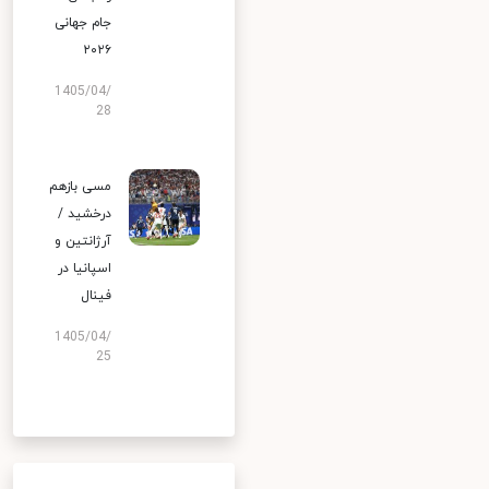
جام جهانی
۲۰۲۶
1405/04/
28
مسی بازهم
درخشید /
آرژانتین و
اسپانیا در
فینال
1405/04/
25