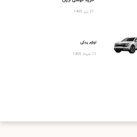
خرید گوشی ارزان
21 تیر 1405
لوازم یدکی
11 خرداد 1405