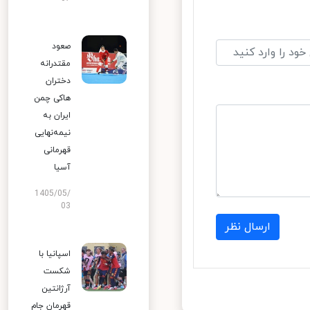
صعود
مقتدرانه
دختران
هاکی چمن
ایران به
نیمه‌نهایی
قهرمانی
آسیا
1405/05/
03
ارسال نظر
اسپانیا با
شکست
آرژانتین
قهرمان جام