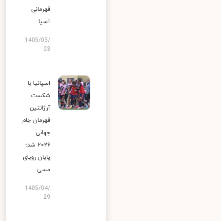
قهرمانی
آسیا
1405/05/
03
اسپانیا با
شکست
آرژانتین
قهرمان جام
جهانی
۲۰۲۶ شد؛
پایان رویای
مسی
1405/04/
29