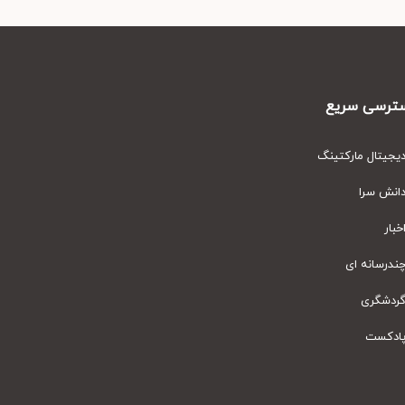
رسی سریع
یتال مارکتینگ
نش سرا
ار
رسانه ای
دشگری
دکست