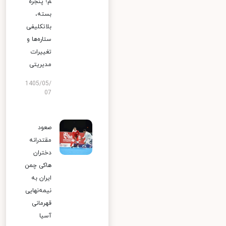
م؛ پنجره
بسته،
بلاتکلیفی
ستاره‌ها و
تغییرات
مدیریتی
1405/05/
07
صعود
مقتدرانه
دختران
هاکی چمن
ایران به
نیمه‌نهایی
قهرمانی
آسیا