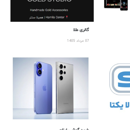
گالری طلا
07 مرداد 1405