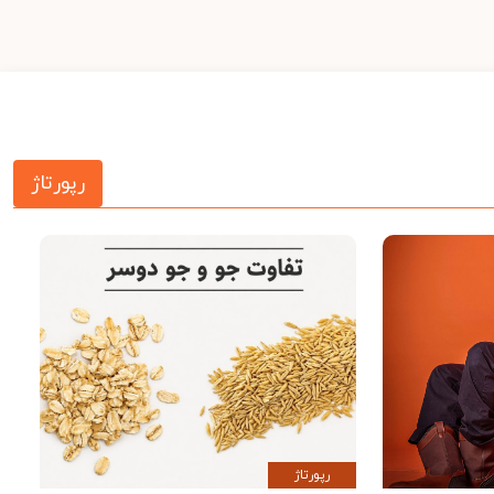
رپورتاژ
رپورتاژ