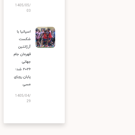
1405/05/
03
اسپانیا با
شکست
آرژانتین
قهرمان جام
جهانی
۲۰۲۶ شد؛
پایان رویای
مسی
1405/04/
29