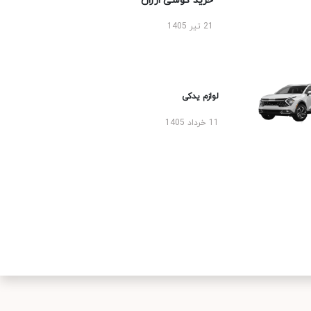
خرید گوشی ارزان
21 تیر 1405
لوازم یدکی
11 خرداد 1405