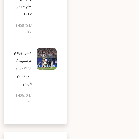
جام جهانی
۲۰۲۶
1405/04/
28
مسی بازهم
درخشید /
آرژانتین و
اسپانیا در
فینال
1405/04/
25