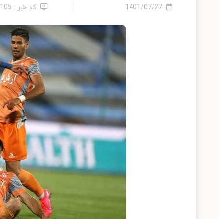
1401/07/27
کد خبر : 1105