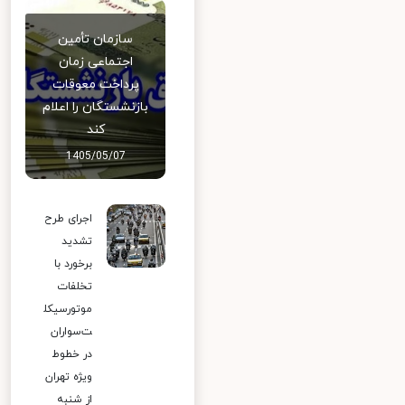
سازمان تأمین
اجتماعی زمان
پرداخت معوقات
بازنشستگان را اعلام
کند
1405/05/07
اجرای طرح
تشدید
برخورد با
تخلفات
موتورسیکل
ت‌سواران
در خطوط
ویژه تهران
از شنبه