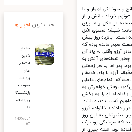
 و سوختگی اهواز و با
نهم خرداد جانش را از
ده از الکل زیاد برای
جدیدترین
اخبار ها
ادثه شیشه محتوی الکل
ضدعفونی هم ‏در دست داشته و همین موضوع شدت سوختگی را بیشتر کرده است. ‎‏ پانزده ‎روز پیش
هفت صبح مانده بوده که
سازمان
ر آرزو وقتی به یاد آن
تأمین
چطور شعله‌های آتش به
اجتماعی
د. پدر اما به هر زحمتی
زمان
یقه آرزو با پای خودش
پرداخت
ت که اندام‌های داخلی
معوقات
گوید، وقتی ‏خواهرش به
بازنشستگا
لافاصله او را به بخش
واهرم آسیب دیده باشد.
ن را اعلام
به همین دلیل به او دستگاه تنفسی وصل کردند و او را در کیسه ‏اکسیژن قرار دادند.»‏‎ ‎خانواده آرزو
کند
 ‏دخترشان به این روز
1405/05/
د لکه سوختگی بود، یک
07
ه بود، البته چیزی از