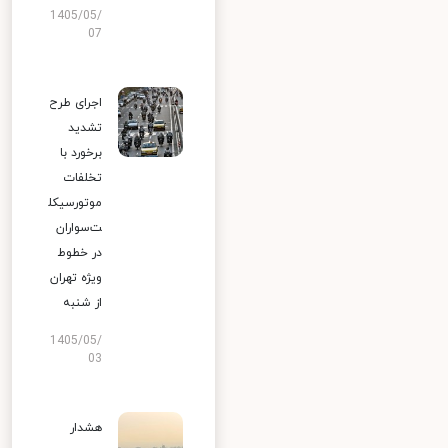
1405/05/
07
اجرای طرح
تشدید
برخورد با
تخلفات
موتورسیکل
ت‌سواران
در خطوط
ویژه تهران
از شنبه
1405/05/
03
هشدار