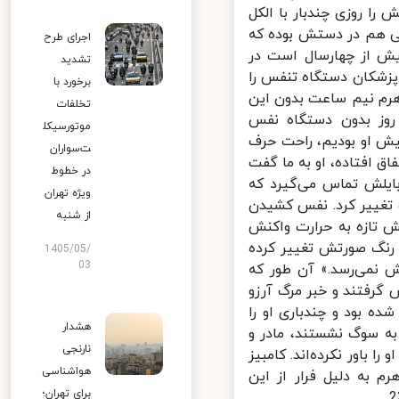
را روزی چندبار با الکل
 هم در دستش بوده که
اجرای طرح
یش از چهارسال است در
تشدید
زشکان دستگاه تنفس را
برخورد با
هرم نیم ساعت بدون این
تخلفات
وز بدون دستگاه نفس
موتورسیکل
ش او بودیم، راحت حرف
ت‌سواران
 افتاده، او به ما گفت
در خطوط
یلش تماس می‌‏گیرد که
ویژه تهران
تغییر کرد. نفس کشیدن
از شنبه
ش تازه به حرارت واکنش
رنگ صورتش تغییر کرده
1405/05/
03
 نمی‌رسد.» آن طور که
رفتند و خبر مرگ آرزو
چندبار حالش وخیم شده بود و چندباری او را
هشدار
ه سوگ نشستند، مادر و
نارنجی
 باور نکرده‌اند. کامبیز
هواشناسی
 به دلیل فرار از این
برای تهران؛