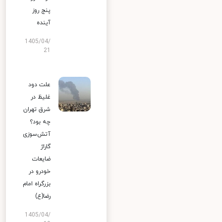
پنج روز
آینده
1405/04/
21
علت دود
غلیظ در
شرق تهران
چه بود؟
آتش‌سوزی
گاراژ
ضایعات
خودرو در
بزرگراه امام
رضا(ع)
1405/04/