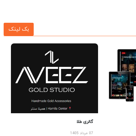
بک لینک
گالری طلا
07 مرداد 1405