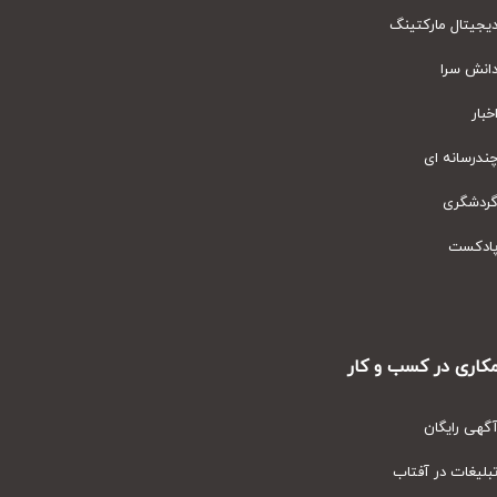
یتال مارکتینگ
نش سرا
ار
رسانه ای
دشگری
دکست
ری در کسب و کار
ی رایگان
یغات در آفتاب