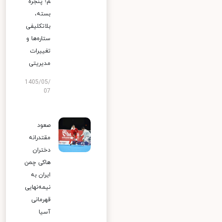
م؛ پنجره
بسته،
بلاتکلیفی
ستاره‌ها و
تغییرات
مدیریتی
1405/05/
07
صعود
مقتدرانه
دختران
هاکی چمن
ایران به
نیمه‌نهایی
قهرمانی
آسیا