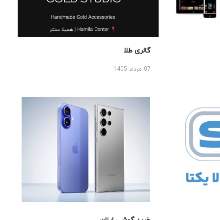
گالری طلا
07 مرداد 1405