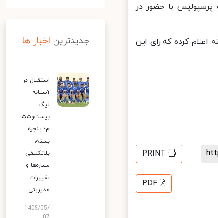
رسپولیس با حضور در
جدیدترین
اخبار ها
علام کرده که رای این
استقلال در
آستانه
لیگ
بیست‌وشش
م؛ پنجره
بسته،
h
PRINT
بلاتکلیفی
ستاره‌ها و
تغییرات
PDF
مدیریتی
1405/05/
07