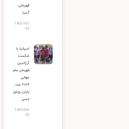
قهرمانی
آسیا
1405/05/
03
اسپانیا با
شکست
آرژانتین
قهرمان جام
جهانی
۲۰۲۶ شد؛
پایان رویای
مسی
1405/04/
29