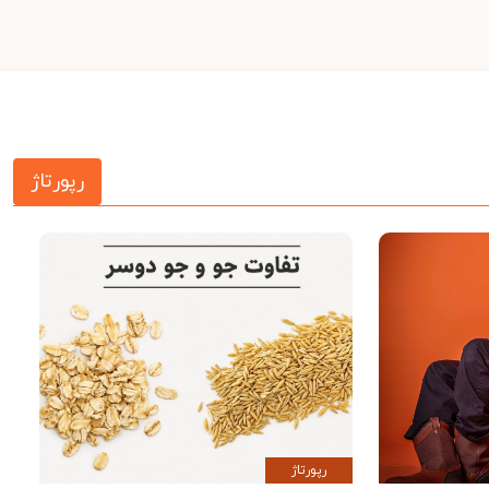
رپورتاژ
رپورتاژ