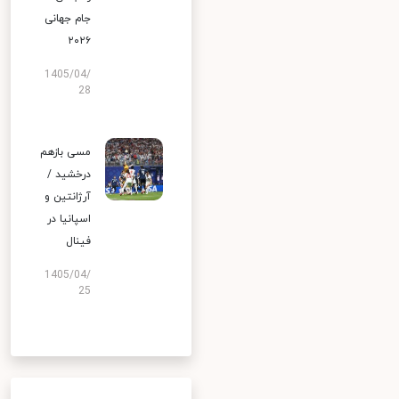
جام جهانی
۲۰۲۶
1405/04/
28
مسی بازهم
درخشید /
آرژانتین و
اسپانیا در
فینال
1405/04/
25