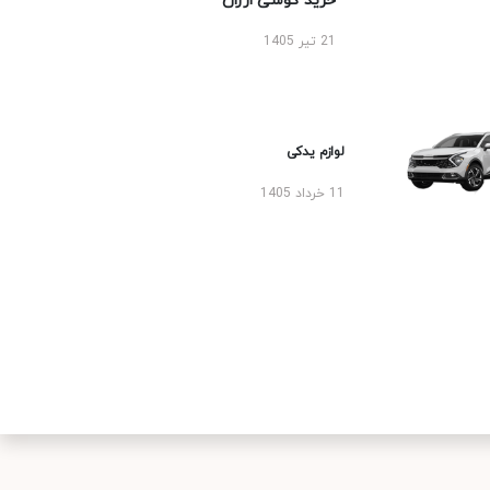
خرید گوشی ارزان
21 تیر 1405
لوازم یدکی
11 خرداد 1405