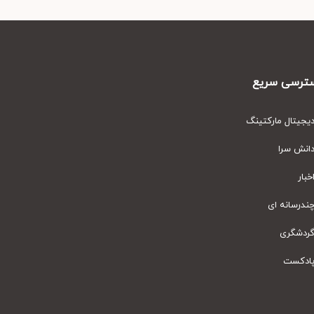
رسی سریع
یتال مارکتینگ
نش سرا
ار
رسانه ای
دشگری
دکست