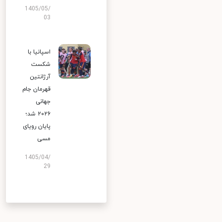
1405/05/
03
اسپانیا با
شکست
آرژانتین
قهرمان جام
جهانی
۲۰۲۶ شد؛
پایان رویای
مسی
1405/04/
29