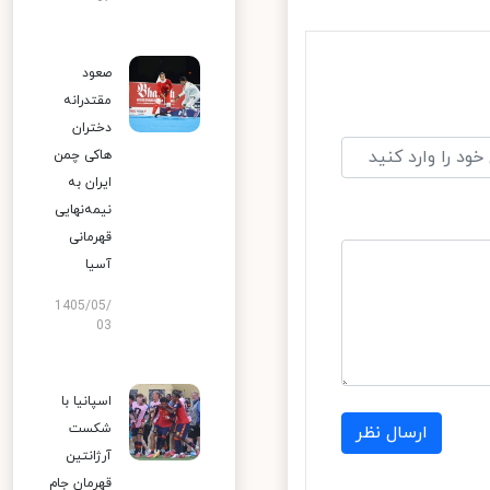
صعود
مقتدرانه
دختران
هاکی چمن
ایران به
نیمه‌نهایی
قهرمانی
آسیا
1405/05/
03
اسپانیا با
شکست
ارسال نظر
آرژانتین
قهرمان جام