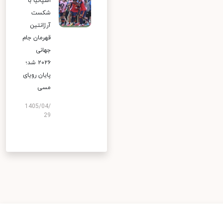
اسپانیا با
شکست
آرژانتین
قهرمان جام
جهانی
۲۰۲۶ شد؛
پایان رویای
مسی
1405/04/
29