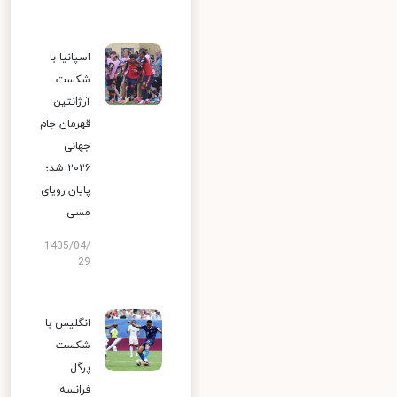
اسپانیا با
شکست
آرژانتین
قهرمان جام
جهانی
۲۰۲۶ شد؛
پایان رویای
مسی
1405/04/
29
انگلیس با
شکست
پرگل
فرانسه