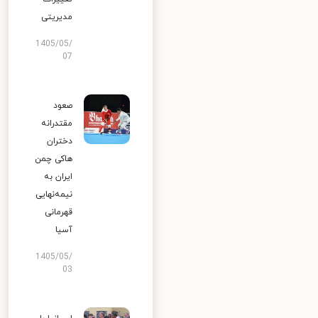
مدیریتی
1405/05/
07
صعود
مقتدرانه
دختران
هاکی چمن
ایران به
نیمه‌نهایی
قهرمانی
آسیا
1405/05/
03