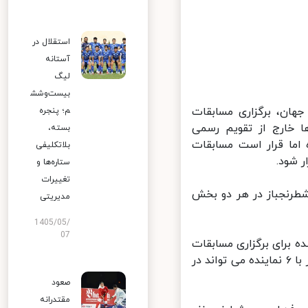
استقلال در
آستانه
لیگ
بیست‌وشش
ان، برگزاری مسابقات
م؛ پنجره
خارج از تقویم رسمی
بسته،
ما قرار است مسابقات
بلاتکلیفی
شود.
ستاره‌ها و
تغییرات
ا از چهارشنبه هفته جاری آغاز می شود و تیم ایران نیز با ۶ شطرنجباز در هر دو بخش
مدیریتی
1405/05/
07
برای برگزاری مسابقات
قهرمانی جوانان آسیا و به دلیل آنلاین بودن این رقابت ها، هر کشور حداکثر با ۶ نماینده می تواند در
صعود
مقتدرانه