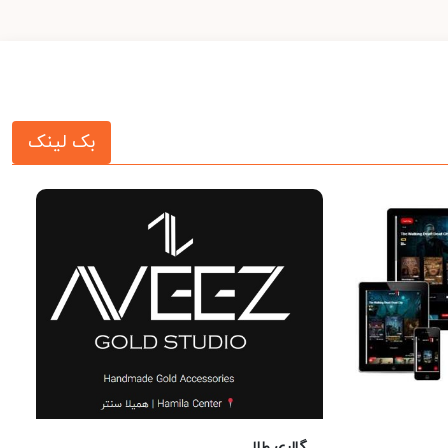
بک لینک
گالری طلا