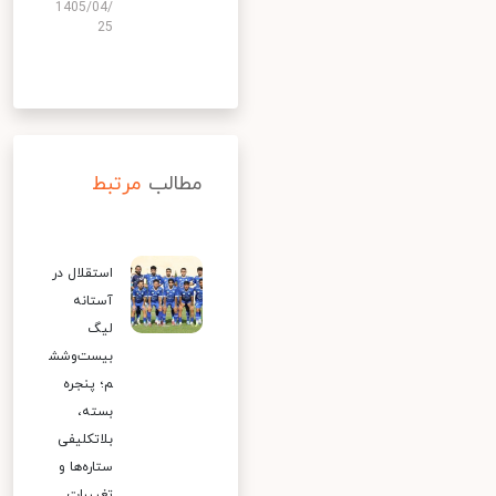
1405/04/
25
مطالب
مرتبط
استقلال در
آستانه
لیگ
بیست‌وشش
م؛ پنجره
بسته،
بلاتکلیفی
ستاره‌ها و
تغییرات