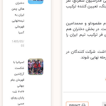
 فدراسیون شطرنج، نفر
دختران
رتر فهرست ریتینگ، تعیین کننده ترکیب
هاکی چمن
ایران به
نیمه‌نهایی
 مقصودلو و محمدامین
قهرمانی
ت. در بخش دختران هم
آسیا
ر ترکیب تیم ایران را
1405/05/
03
شت. شرکت کنندگان در
ه نهایی شوند.
اسپانیا با
شکست
آرژانتین
قهرمان جام
جهانی
۲۰۲۶ شد؛
پایان رویای
مسی