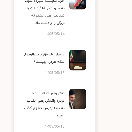
افراد شایسته سپرده شود،
نه هم‌جناحی‌ها / دولت با
شهادت رهبر، پشتوانه
بزرگی را از دست داد
1405/05/14
ماجرای «توافق قریب‌الوقوع
تنگه هرمز» چیست؟
1405/05/13
دفتر رهبر انقلاب: ادعا
درباره واکنش رهبر انقلاب
به نامه رئیس جمهور کذب
است
1405/05/13