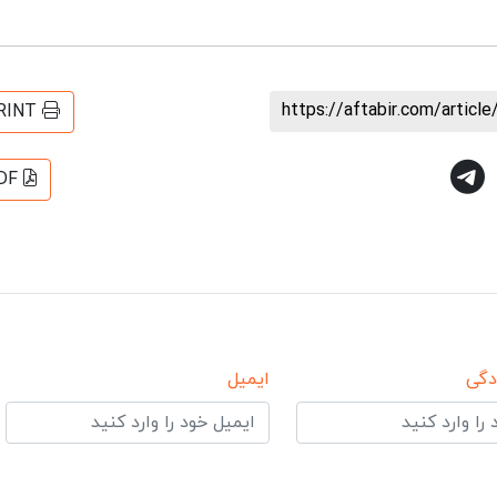
https://aftabir.com/artic
RINT
DF
دگی
ایمیل