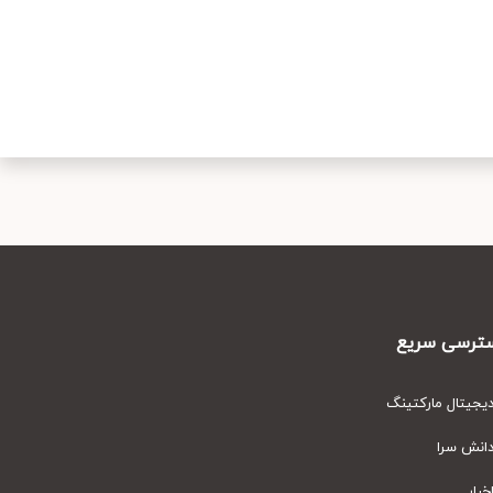
رسی سریع
یتال مارکتینگ
نش سرا
ار