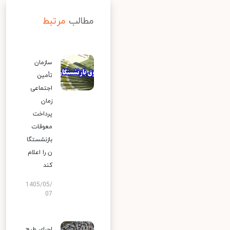
مطالب
مرتبط
سازمان
تأمین
اجتماعی
زمان
پرداخت
معوقات
بازنشستگا
ن را اعلام
کند
1405/05/
07
اجرای طرح