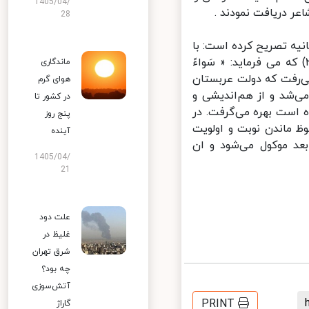
1405/04/
 دریافت نمودند .
28
یه تصریح کرده است: با
ت به اینکه حج یک فریضه الهی بوده و برابر آیه کریمه قرآن (حج ۲۵) که می فرماید: « سَواءً
ماندگاری
ی‌رفت که دولت عربستان
هوای گرم
‌شد و از هم‌اندیشی و
در کشور تا
است بهره می‌گرفت. در
پنج روز
 ماندن نوبت و اولویت
آینده
عد موکول می‌شود و ان
1405/04/
21
علت دود
غلیظ در
شرق تهران
چه بود؟
آتش‌سوزی
PRINT
گاراژ