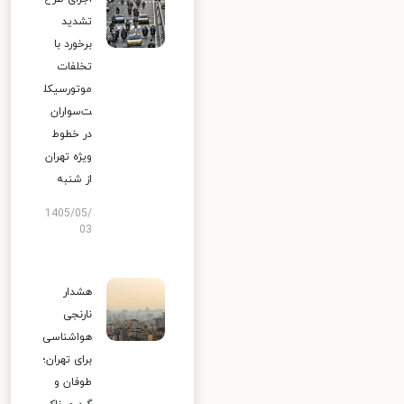
تشدید
برخورد با
تخلفات
موتورسیکل
ت‌سواران
در خطوط
ویژه تهران
از شنبه
1405/05/
03
هشدار
نارنجی
هواشناسی
برای تهران؛
طوفان و