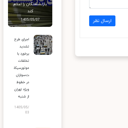
بازنشستگان را اعلام
کند
1405/05/07
ارسال نظر
اجرای طرح
تشدید
برخورد با
تخلفات
موتورسیکل
ت‌سواران
در خطوط
ویژه تهران
از شنبه
1405/05/
03