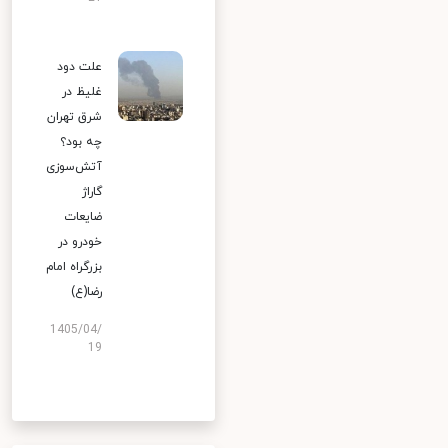
علت دود
غلیظ در
شرق تهران
چه بود؟
آتش‌سوزی
گاراژ
ضایعات
خودرو در
بزرگراه امام
رضا(ع)
1405/04/
19