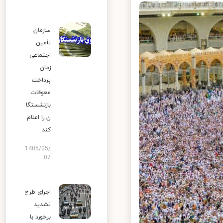
سازمان
تأمین
اجتماعی
زمان
پرداخت
معوقات
بازنشستگا
ن را اعلام
کند
1405/05/
07
اجرای طرح
تشدید
برخورد با