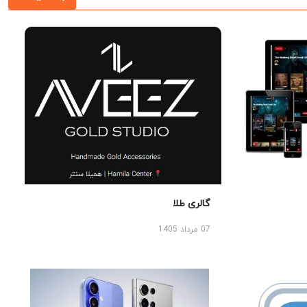
گالری طلا
07 مرداد 1405