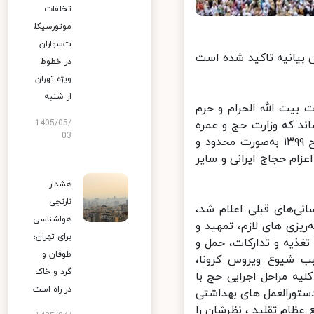
تخلفات
موتورسیکل
ت‌سواران
بیانیه تاکید شده است
در خطوط
ویژه تهران
از شنبه
یت الله الحرام و حرم
1405/05/
زائرین ثبت نام شده حج تمتع سال ۱۳۹۹ می رساند که وزارت حج و عمره
03
عربستان سعودی روز دوشنبه مورخ ۲ / ۴ / ۹۹، اعلام نمود که مناسک حج ۱۳۹۹ به‌صورت محدود و
زام حجاج ایرانی و سایر
هشدار
نارنجی
ی‌های قبلی اعلام شد،
هواشناسی
زی های لازم، تمهید و
برای تهران؛
ذیه و تدارکات، حمل‌ و
طوفان و
ب شیوع ویروس کرونا،
گرد و خاک
 مراحل اجرایی حج با
در راه است
تورالعمل های بهداشتی
عظام تقلید ، نظرشان را