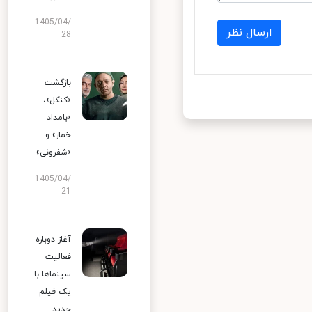
1405/04/
ارسال نظر
28
بازگشت
«کنکل»،
«بامداد
خمار» و
«شفرونی»
1405/04/
21
آغاز دوباره
فعالیت
سینماها با
یک فیلم
جدید