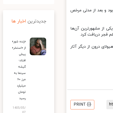
د و بعد از مدتی مرخص
جدیدترین
اخبار ها
ی از مشهورترین آن‌ها
فجر دریافت کرد.
«زنده شور»
ای درون از دیگر آثار
از «استخر»
پیش
افتاد؛
گیشه
سینما به
مرز ۶۰
میلیارد
تومان
رسید
PRINT
1405/05/
07