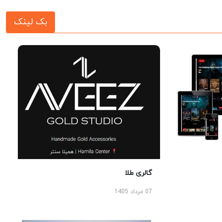
بک لینک
گالری طلا
07 مرداد 1405