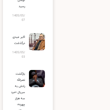
تومان
رسید
1405/05/
07
اکبر عبدی
درگذشت
1405/05/
03
بازگشت
نصرالله
رادش به
سریال «مرد
سه هزار
چهره»؛