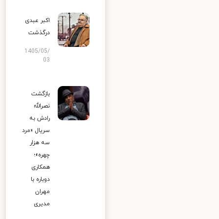
اکبر عبدی
درگذشت
1405/05/
03
بازگشت
نصرالله
رادش به
سریال «مرد
سه هزار
چهره»؛
همکاری
دوباره با
مهران
مدیری