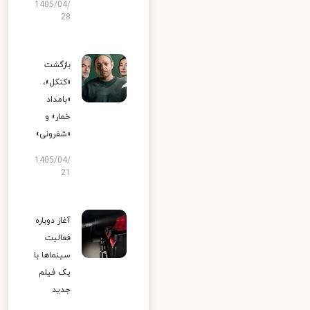
1405/04/
28
بازگشت
«کنکل»،
«بامداد
خمار» و
«شفرونی»
1405/04/
21
آغاز دوباره
فعالیت
سینماها با
یک فیلم
جدید