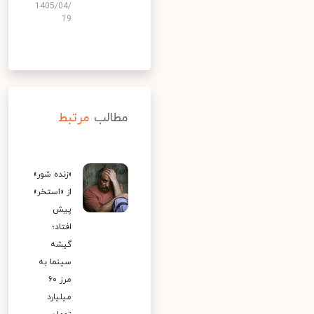
1405/04/
19
مطالب
مرتبط
«زنده شور»
از «استخر»
پیش
افتاد؛
گیشه
سینما به
مرز ۶۰
میلیارد