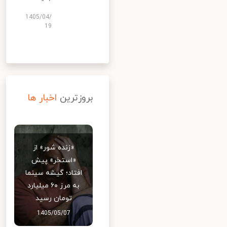
1405/04/
19
بروزترین
اخبار ها
«زنده شور» از
«استخر» پیش
افتاد؛ گیشه سینما
به مرز ۶۰ میلیارد
تومان رسید
1405/05/07