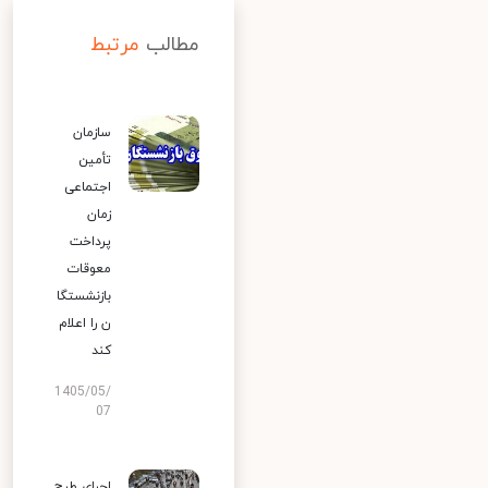
مطالب
مرتبط
سازمان
تأمین
اجتماعی
زمان
پرداخت
معوقات
بازنشستگا
ن را اعلام
کند
1405/05/
07
اجرای طرح