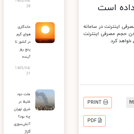
1405/04/
اده است
28
فی اینترنت در سامانه
ماندگاری
دن حجم مصرفی اینترنت
هوای گرم
واهد کرد.
در کشور تا
پنج روز
آینده
1405/04/
21
علت دود
PRINT
غلیظ در
شرق تهران
چه بود؟
PDF
آتش‌سوزی
گاراژ