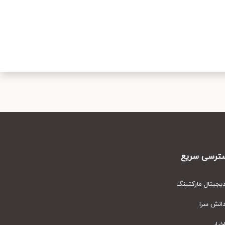
رسی سریع
یتال مارکتینگ
نش سرا
ار