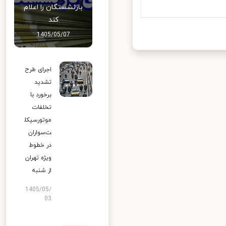
بازنشستگان را اعلام
کند
1405/05/07
اجرای طرح
تشدید
برخورد با
تخلفات
موتورسیکل
ت‌سواران
در خطوط
ویژه تهران
از شنبه
1405/05/
03