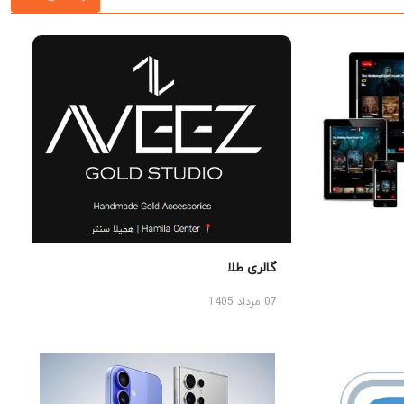
گالری طلا
07 مرداد 1405