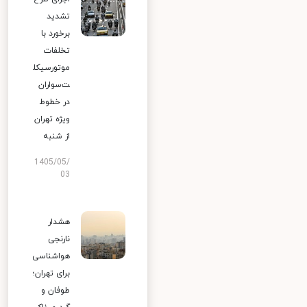
تشدید
برخورد با
تخلفات
موتورسیکل
ت‌سواران
در خطوط
ویژه تهران
از شنبه
1405/05/
03
هشدار
نارنجی
هواشناسی
برای تهران؛
طوفان و