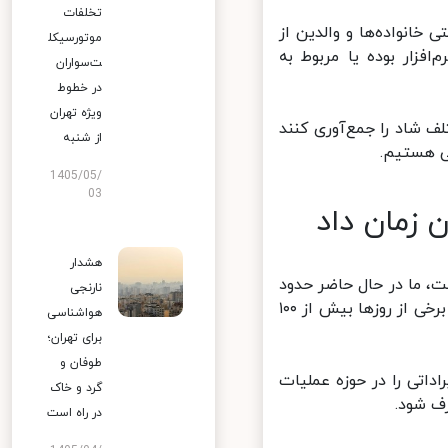
تخلفات
خانواده‌ها و والدین از
موتورسیکل
فزار بوده یا مربوط به
ت‌سواران
در خطوط
ویژه تهران
 شاد را جمع‌آوری کنند
از شنبه
 هستیم.
1405/05/
03
 زمان داد
هشدار
، ما در حال حاضر حدود
نارنجی
۱۱۰ هزار مدرسه در سراسر کشور داریم که بیش از ۵۵۰ هزار کلاس دارند و در برخی از روزها بیش از ۱۰۰
هواشناسی
برای تهران؛
طوفان و
تی را در حوزه عملیات
گرد و خاک
 شود.
در راه است