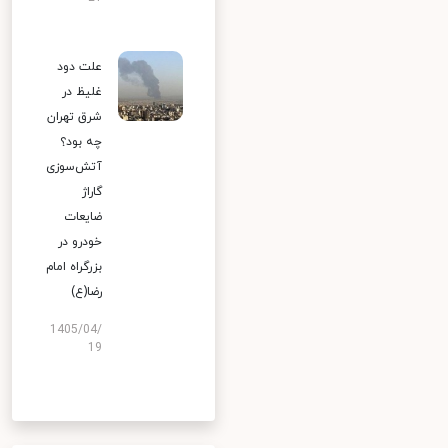
علت دود
غلیظ در
شرق تهران
چه بود؟
آتش‌سوزی
گاراژ
ضایعات
خودرو در
بزرگراه امام
رضا(ع)
1405/04/
19