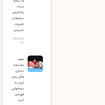
م؛ پنجره
بسته،
بلاتکلیفی
ستاره‌ها و
تغییرات
مدیریتی
1405/05/
07
صعود
مقتدرانه
دختران
هاکی چمن
ایران به
نیمه‌نهایی
قهرمانی
آسیا