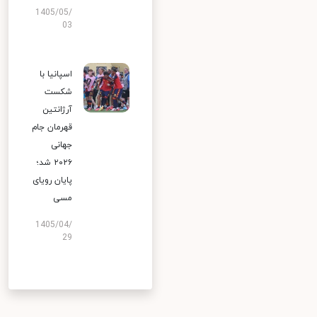
1405/05/
03
اسپانیا با
شکست
آرژانتین
قهرمان جام
جهانی
۲۰۲۶ شد؛
پایان رویای
مسی
1405/04/
29