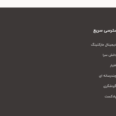
رسی سریع
یتال مارکتینگ
نش سرا
ار
رسانه ای
دشگری
دکست