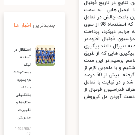
تایج در تاریخ فوتبال
ا ایمیل هایی به سمت
ن باعث چالش در تعامل
های قبلی شده و رنجش ایشان را در پی داشت.در نهایت این فرآیند به رایی که اسفندماه 98 از سوی
جدیدترین
اخبار ها
ت 200 هزار یورو،به اضافه جرایم دیرکرد، پرداخت
یون فوتبال افزود:در
ه دبیرکل دادند پیگیری
استقلال در
گیری هایی که از طریق
آستانه
اهم برسیم.در این مدت
لیگ
م و با دلجویی لازم از
بیست‌وشش
ایشان،سو تفاهمات برطرف شد. نبی خاطرنشان کرد: با پیگیری های صورت گرفته بیش از 50 درصد
م؛ پنجره
 و در نهایت با تعامل
بسته،
ف فدراسیون فوتبال از
بلاتکلیفی
دست آوردن دل کی‌روش
ستاره‌ها و
تغییرات
مدیریتی
1405/05/
07