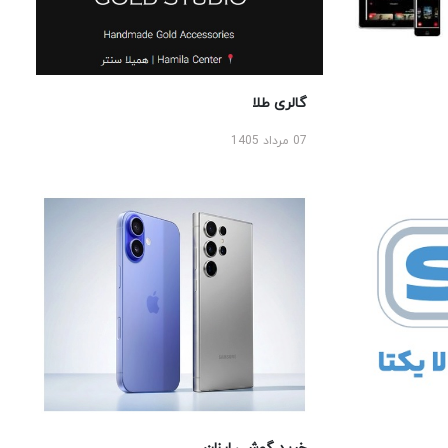
گالری طلا
07 مرداد 1405