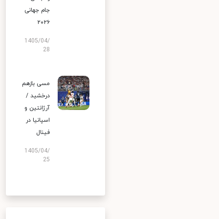
جام جهانی
۲۰۲۶
1405/04/
28
مسی بازهم
درخشید /
آرژانتین و
اسپانیا در
فینال
1405/04/
25