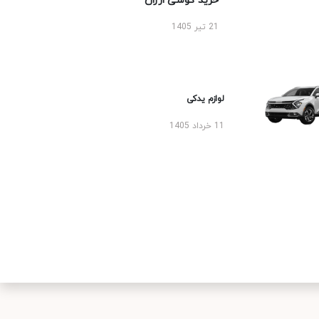
خرید گوشی ارزان
21 تیر 1405
لوازم یدکی
11 خرداد 1405