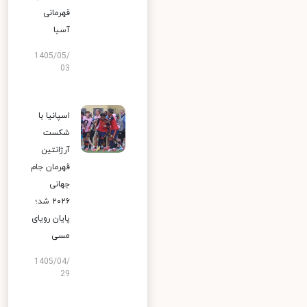
قهرمانی
آسیا
1405/05/
03
اسپانیا با
شکست
آرژانتین
قهرمان جام
جهانی
۲۰۲۶ شد؛
پایان رویای
مسی
1405/04/
29