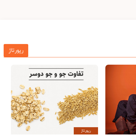
رپورتاژ
رپورتاژ