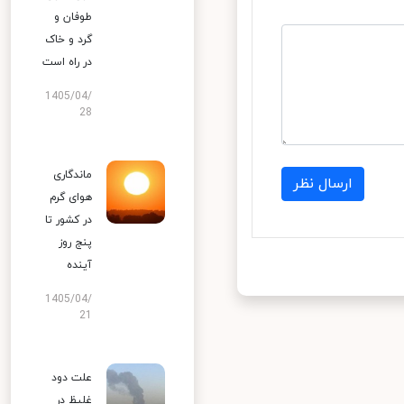
طوفان و
گرد و خاک
در راه است
1405/04/
28
ماندگاری
ارسال نظر
هوای گرم
در کشور تا
پنج روز
آینده
1405/04/
21
علت دود
غلیظ در