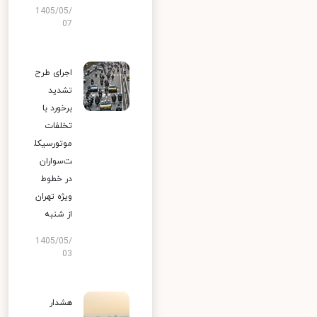
1405/05/
07
اجرای طرح
تشدید
برخورد با
تخلفات
موتورسیکل
ت‌سواران
در خطوط
ویژه تهران
از شنبه
1405/05/
03
هشدار