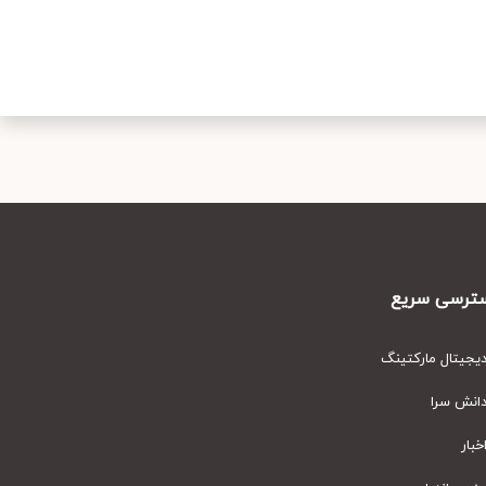
رسی سریع
یتال مارکتینگ
نش سرا
ار