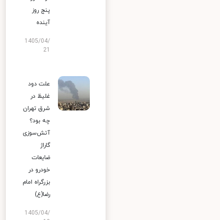
پنج روز
آینده
1405/04/
21
علت دود
غلیظ در
شرق تهران
چه بود؟
آتش‌سوزی
گاراژ
ضایعات
خودرو در
بزرگراه امام
رضا(ع)
1405/04/