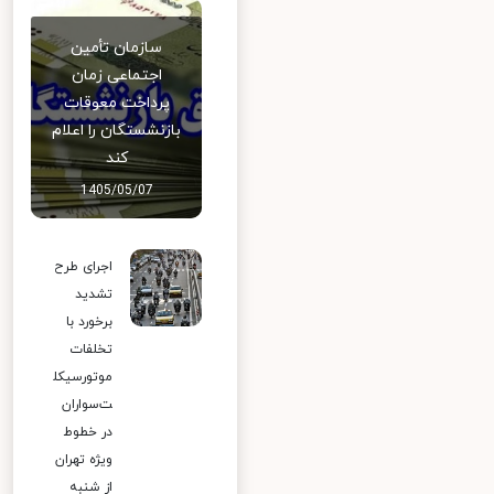
سازمان تأمین
اجتماعی زمان
پرداخت معوقات
بازنشستگان را اعلام
کند
1405/05/07
اجرای طرح
تشدید
برخورد با
تخلفات
موتورسیکل
ت‌سواران
در خطوط
ویژه تهران
از شنبه