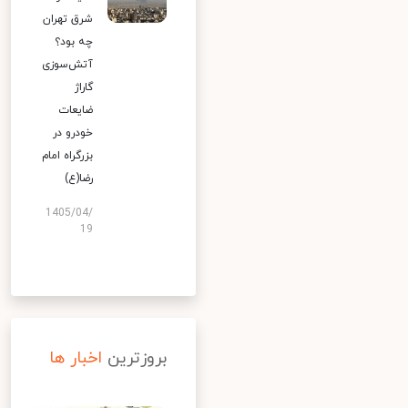
شرق تهران
چه بود؟
آتش‌سوزی
گاراژ
ضایعات
خودرو در
بزرگراه امام
رضا(ع)
1405/04/
19
بروزترین
اخبار ها