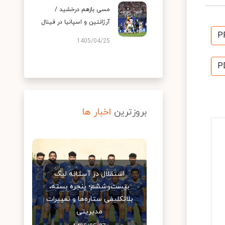
مسی بازهم درخشید /
آرژانتین و اسپانیا در فینال
P
1405/04/25
P
بروزترین
اخبار ها
استقلال در آستانه لیگ
بیست‌وششم؛ پنجره بسته،
بلاتکلیفی ستاره‌ها و تغییرات
مدیریتی