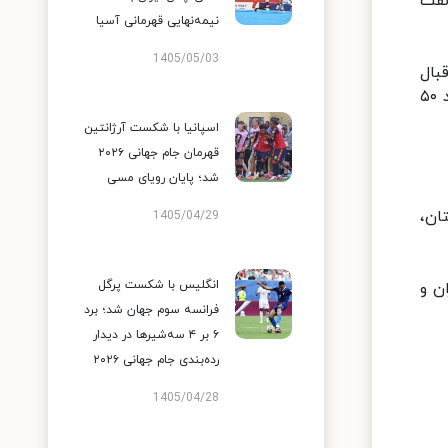
نفت
نیمه‌نهایی قهرمانی آسیا
1405/05/03
بال
داور علیرغم اخراج در بازی قبلی و عدم تمکین از احکام رخ داد. وی به ۴ جلسه از همراهی تیم خود محروم است و باید ۵۰
اسپانیا با شکست آرژانتین
قهرمان جام جهانی ۲۰۲۶
شد؛ پایان رویای مسی
ان،
1405/04/29
انگلیس با شکست پرگل
ن و
فرانسه سوم جهان شد؛ برد
۶ بر ۴ سه‌شیرها در دیدار
رده‌بندی جام جهانی ۲۰۲۶
1405/04/28