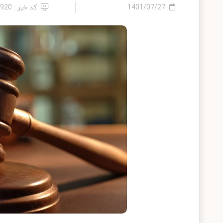
1401/07/27
کد خبر : 6920