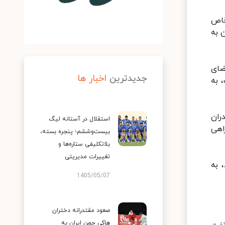
خاص
 به
ضای
جدیدترین
اخبار ها
 مواد ۹۳، ۹۴ این مقررات، به
ران
استقلال در آستانه لیگ
اهی
بیست‌وششم؛ پنجره بسته،
بلاتکلیفی ستاره‌ها و
تغییرات مدیریتی
 به
1405/05/07
صعود مقتدرانه دختران
هاکی چمن ایران به