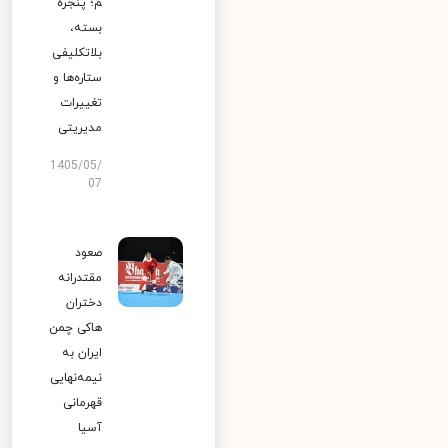
م؛ پنجره
بسته،
بلاتکلیفی
ستاره‌ها و
تغییرات
مدیریتی
1405/05/
07
صعود
مقتدرانه
دختران
هاکی چمن
ایران به
نیمه‌نهایی
قهرمانی
آسیا