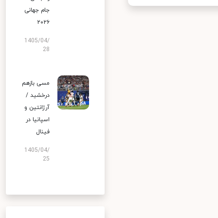
جام جهانی
۲۰۲۶
1405/04/
28
مسی بازهم
درخشید /
آرژانتین و
اسپانیا در
فینال
1405/04/
25