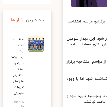
جدیدترین
اخبار ها
رگزاری مراسم افتتاحیه
ر شود. این دیدار سومین
استقلال در
ن بندی مسابقات ایجاد
آستانه
لیگ
بیست‌وشش
لیس و ایران در گروه B قرار بود قبل از مراسم افتتاحیه برگزار
م؛ پنجره
بسته،
بلاتکلیفی
اشته شود اما با وجود
ستاره‌ها و
تغییرات
مدیریتی
 پنجشنبه تایید شود و
امت نباشند.
1405/05/
07