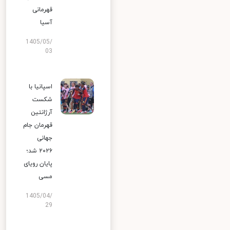
قهرمانی
آسیا
1405/05/
03
اسپانیا با
شکست
آرژانتین
قهرمان جام
جهانی
۲۰۲۶ شد؛
پایان رویای
مسی
1405/04/
29