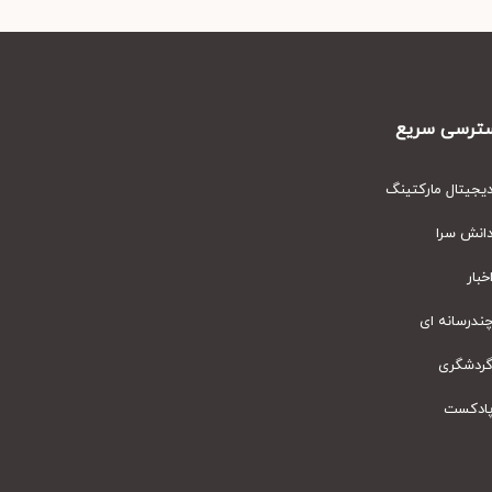
رسی سریع
یتال مارکتینگ
نش سرا
ار
رسانه ای
دشگری
دکست