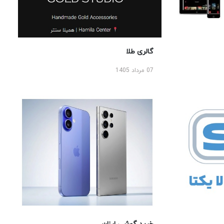
گالری طلا
07 مرداد 1405