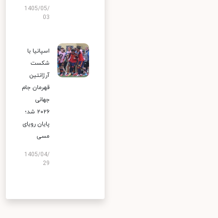
1405/05/
03
اسپانیا با
شکست
آرژانتین
قهرمان جام
جهانی
۲۰۲۶ شد؛
پایان رویای
مسی
1405/04/
29