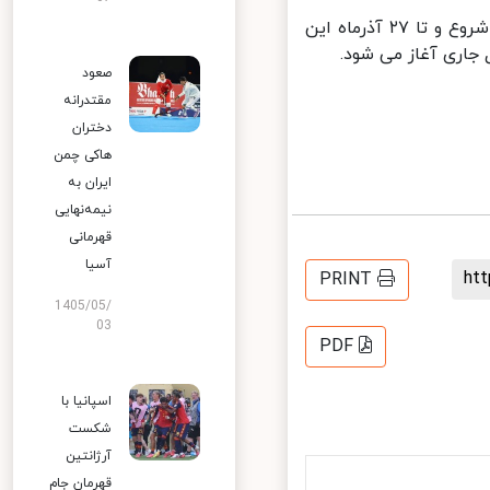
جام جهانی ۲۰۲۲ فوتبال قطر پیش از این قرار بود از ۳۰ آبان ماه سال ۱۴۰۱ شروع و تا ۲۷ آذرماه این
صعود
مقتدرانه
دختران
هاکی چمن
ایران به
نیمه‌نهایی
قهرمانی
آسیا
h
PRINT
1405/05/
03
PDF
اسپانیا با
شکست
آرژانتین
قهرمان جام