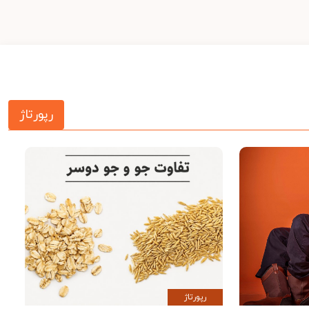
رپورتاژ
رپورتاژ