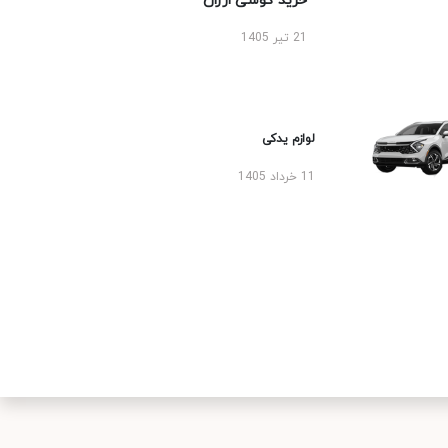
خرید گوشی ارزان
21 تیر 1405
لوازم یدکی
11 خرداد 1405