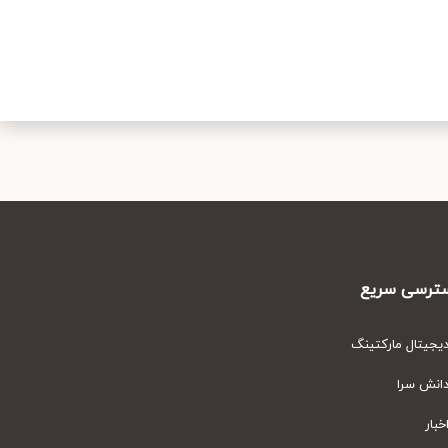
رسی سریع
یتال مارکتینگ
نش سرا
ار