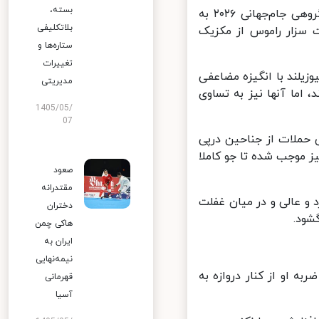
بسته،
تیم ملی فوتبال ایران از ساعت ۴:۳۰ دقیقه بامداد در دور نخست مرحله گروهی جام‌جهانی ۲۰۲۶ به
بلاتکلیفی
سزار راموس از مکزیک
ستاره‌ها و
تغییرات
زیلند با انگیزه مضاعفی
مدیریتی
ما آنها نیز به تساوی
1405/05/
07
 حملات از جناحین درپی
 موجب شده تا جو کاملا
صعود
مقتدرانه
و عالی و در میان غفلت
دختران
ود.
هاکی چمن
ایران به
نیمه‌نهایی
ربه او از کنار دروازه به
قهرمانی
آسیا