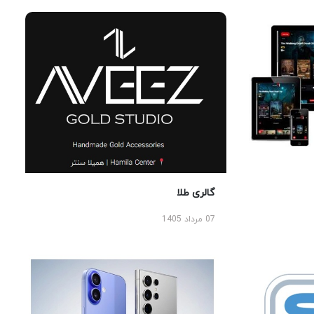
گالری طلا
07 مرداد 1405