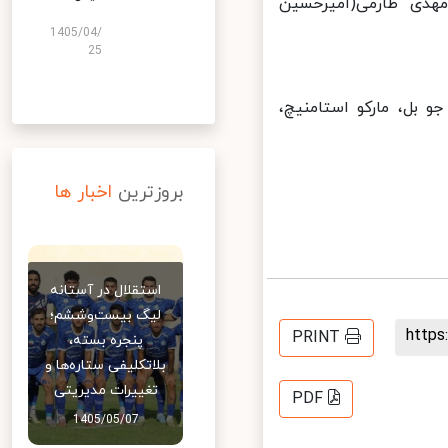
دی طارمی(امیرحسین
1405/04/
25
 بل، مارکو استامنیچ،
بروزترین
اخبار ها
استقلال در آستانه
لیگ بیست‌وششم؛
http
PRINT
پنجره بسته،
بلاتکلیفی ستاره‌ها و
تغییرات مدیریتی
PDF
1405/05/07