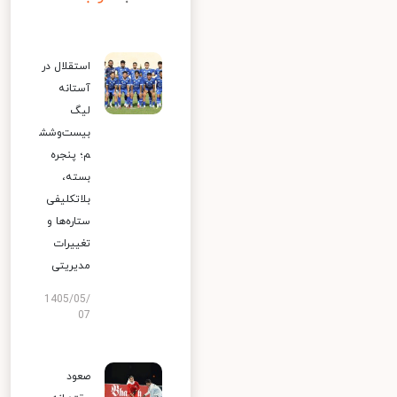
استقلال در
آستانه
لیگ
بیست‌وشش
م؛ پنجره
بسته،
بلاتکلیفی
ستاره‌ها و
تغییرات
مدیریتی
1405/05/
07
صعود