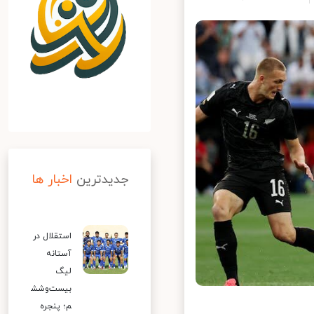
جدیدترین
اخبار ها
استقلال در
آستانه
لیگ
بیست‌وشش
م؛ پنجره