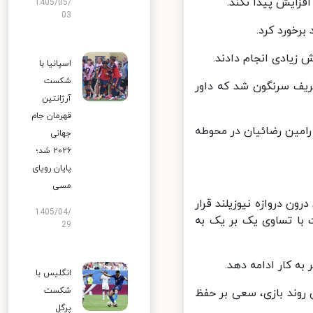
1405/05/
03
 زیادی انجام دادند.
اسپانیا با
شکست
 حریف سرنگون شد که داور
آرژانتین
قهرمان جام
ا رامین رضائیان در محوطه
جهانی
۲۰۲۶ شد؛
پایان رویای
مسی
 دروازه نیوزیلند قرار
1405/04/
با تساوی یک بر یک به
29
 کار ادامه دهد.
انگلیس با
شکست
 روند بازی، سعی بر حفظ
پرگل