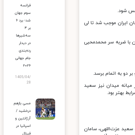
فرانسه
سوم جهان
شد؛ برد ۶
ن ایران موجب شد تا لی
بر ۴
سه‌شیرها
یان با ضربه سر محمدمحبی
در دیدار
رده‌بندی
جام جهانی
۲۰۲۶
دو به اتمام برسد.
1405/04/
28
یانه میدان نیز سعید
 بهتر بود.
مسی بازهم
درخشید /
آرژانتین و
اسپانیا در
سعید عزت‌اللهی، سامان
فینال