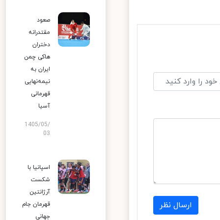
صعود
مقتدرانه
دختران
هاکی چمن
ایران به
نیمه‌نهایی
قهرمانی
آسیا
1405/05/
03
اسپانیا با
شکست
آرژانتین
ارسال نظر
قهرمان جام
جهانی