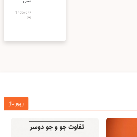
مسی
1405/04/
29
رپورتاژ