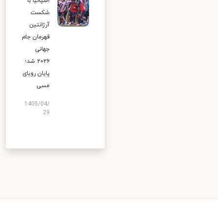
اسپانیا با
شکست
آرژانتین
قهرمان جام
جهانی
۲۰۲۶ شد؛
پایان رویای
مسی
1405/04/
29