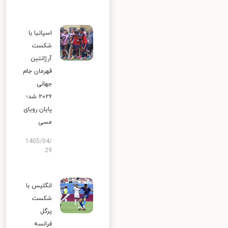
اسپانیا با
شکست
آرژانتین
قهرمان جام
جهانی
۲۰۲۶ شد؛
پایان رویای
مسی
1405/04/
29
انگلیس با
شکست
پرگل
فرانسه