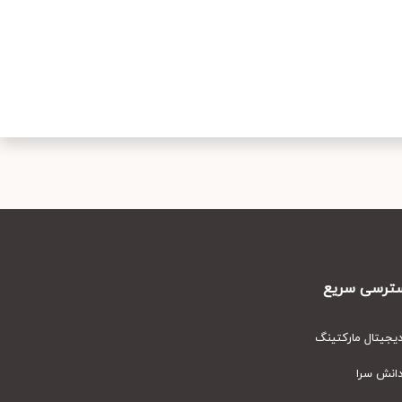
رسی سریع
یتال مارکتینگ
نش سرا