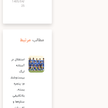
1405/04/
25
مطالب
مرتبط
استقلال در
آستانه
لیگ
بیست‌وشش
م؛ پنجره
بسته،
بلاتکلیفی
ستاره‌ها و
تغییرات