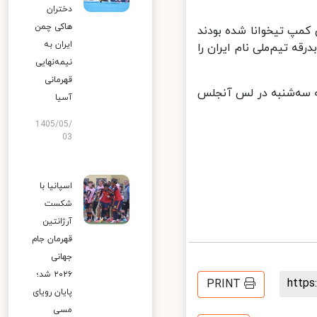
دختران
هاکی چمن
کمپ تیخوانا شده بودند
ایران به
رقه تیم‌ملی نام ایران را
نیمه‌نهایی
قهرمانی
اولین دیدار خود در جام جهانی از ساعت۴:۳۰ دقیقه سه‌شنبه در لس آنجلس
آسیا
1405/05/
03
اسپانیا با
شکست
آرژانتین
قهرمان جام
جهانی
۲۰۲۶ شد؛
http
PRINT
پایان رویای
مسی