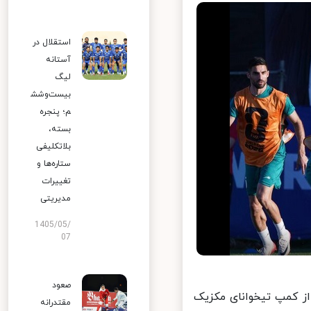
استقلال در
آستانه
لیگ
بیست‌وشش
م؛ پنجره
بسته،
بلاتکلیفی
ستاره‌ها و
تغییرات
مدیریتی
1405/05/
07
صعود
وتبال ایران برای برگزاری نخستین دیدار خود در جام جهانی ۲۰۲۶ از کمپ تیخوانای مکزیک
مقتدرانه