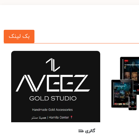
بک لینک
گالری طلا