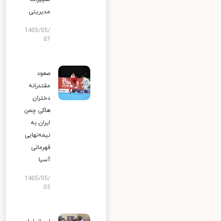
مدیریتی
1405/05/
07
صعود
مقتدرانه
دختران
هاکی چمن
ایران به
نیمه‌نهایی
قهرمانی
آسیا
1405/05/
03