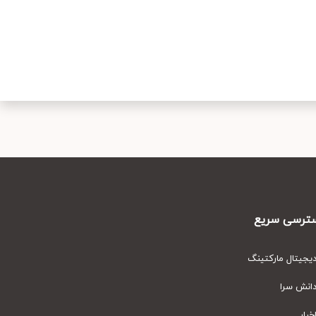
رسی سریع
یتال مارکتینگ
نش سرا
ار