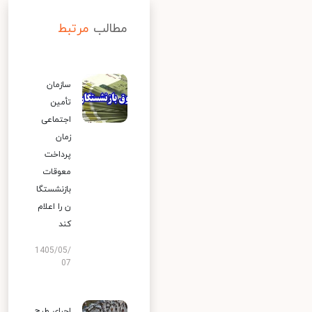
مطالب
مرتبط
سازمان
تأمین
اجتماعی
زمان
پرداخت
معوقات
بازنشستگا
ن را اعلام
کند
1405/05/
07
اجرای طرح