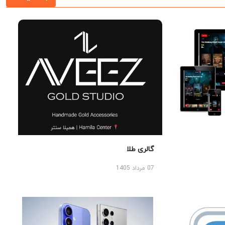
گالری طلا
07 مرداد 1405