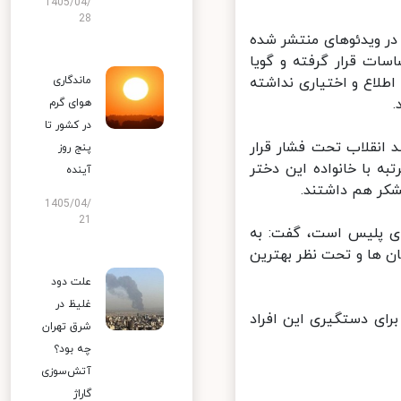
1405/04/
28
ر ویدئوهای منتشر شده
ات قرار گرفته و گویا
طلاع و اختیاری نداشته
ماندگاری
هوای گرم
در کشور تا
انقلاب تحت فشار قرار
پنج روز
 با خانواده این دختر
آینده
کر هم داشتند.
1405/04/
21
ی پلیس است، گفت: به
 ها و تحت نظر بهترین
علت دود
غلیظ در
ای دستگیری این افراد
شرق تهران
چه بود؟
آتش‌سوزی
گاراژ