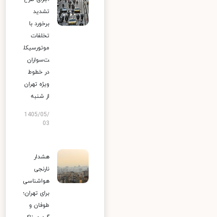
تشدید
برخورد با
تخلفات
موتورسیکل
ت‌سواران
در خطوط
ویژه تهران
از شنبه
1405/05/
03
هشدار
نارنجی
هواشناسی
برای تهران؛
طوفان و