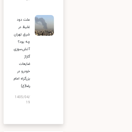
علت دود
غلیظ در
شرق تهران
چه بود؟
آتش‌سوزی
گاراژ
ضایعات
خودرو در
بزرگراه امام
رضا(ع)
1405/04/
19