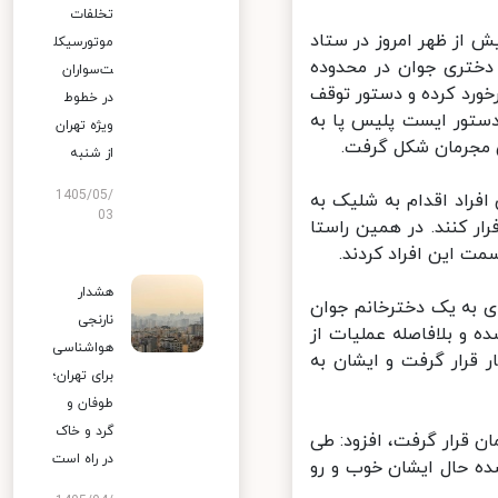
تخلفات
از ظهر امروز در ستاد
موتورسیکل
دختری جوان در محدوده
ت‌سواران
رد کرده و دستور توقف
در خطوط
دستور ایست پلیس پا به
ویژه تهران
 مجرمان شکل گرفت.
از شنبه
1405/05/
فراد اقدام به شلیک به
03
کنند. در همین راستا
ت این افراد کردند.
هشدار
ی به یک دخترخانم جوان
نارنجی
و بلافاصله عملیات از
هواشناسی
قرار گرفت و ایشان به
برای تهران؛
طوفان و
گرد و خاک
 قرار گرفت، افزود: طی
در راه است
 حال ایشان خوب و رو