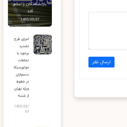
بازنشستگان را اعلام
کند
1405/05/07
اجرای طرح
تشدید
برخورد با
تخلفات
ارسال نظر
موتورسیکل
ت‌سواران
در خطوط
ویژه تهران
از شنبه
1405/05/
03