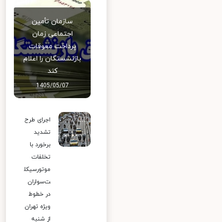
سازمان تأمین
اجتماعی زمان
پرداخت معوقات
بازنشستگان را اعلام
کند
1405/05/07
اجرای طرح
تشدید
برخورد با
تخلفات
موتورسیکل
ت‌سواران
در خطوط
ویژه تهران
از شنبه