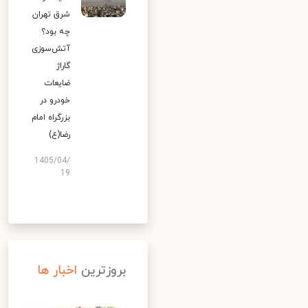
شرق تهران
چه بود؟
آتش‌سوزی
گاراژ
ضایعات
خودرو در
بزرگراه امام
رضا(ع)
1405/04/
19
بروزترین
اخبار ها