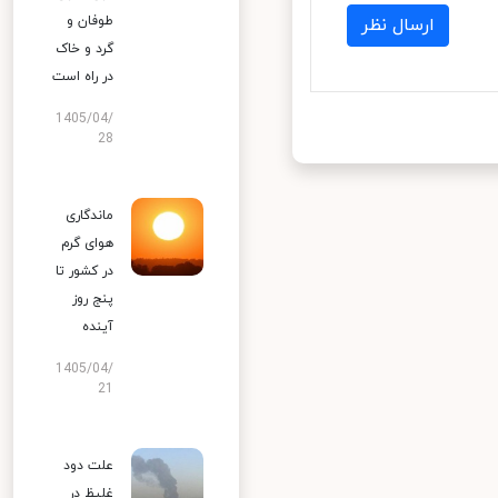
طوفان و
ارسال نظر
گرد و خاک
در راه است
1405/04/
28
ماندگاری
هوای گرم
در کشور تا
پنج روز
آینده
1405/04/
21
علت دود
غلیظ در