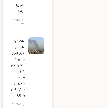
پنج روز
آینده
1405/04/
21
علت دود
غلیظ در
شرق تهران
چه بود؟
آتش‌سوزی
گاراژ
ضایعات
خودرو در
بزرگراه امام
رضا(ع)
1405/04/