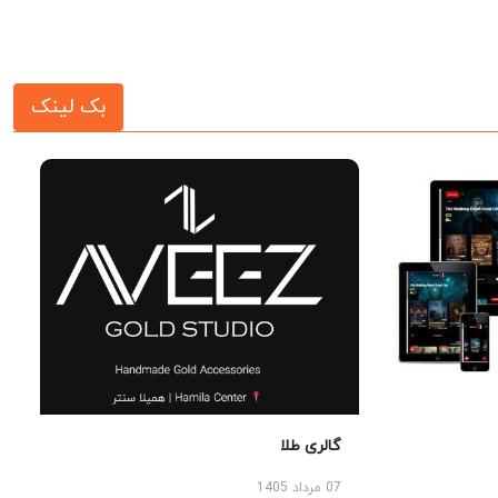
بک لینک
گالری طلا
07 مرداد 1405