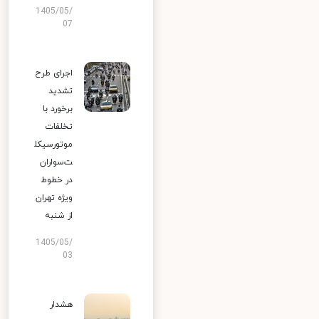
1405/05/
07
اجرای طرح
تشدید
برخورد با
تخلفات
موتورسیکل
ت‌سواران
در خطوط
ویژه تهران
از شنبه
1405/05/
03
هشدار