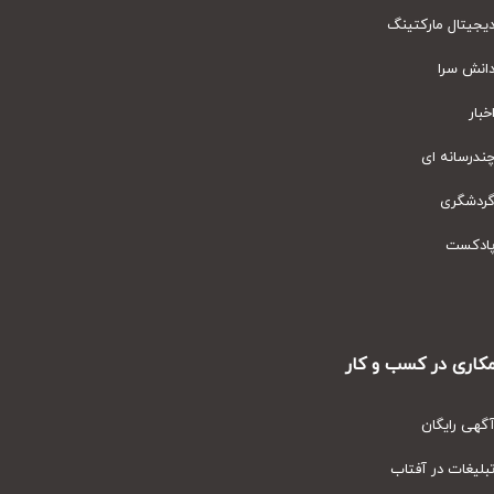
یتال مارکتینگ
نش سرا
ار
رسانه ای
دشگری
دکست
ری در کسب و کار
ی رایگان
یغات در آفتاب