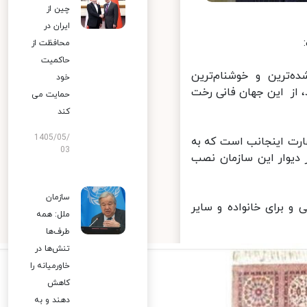
چین از
ایران در
محافظت از
حاکمیت
 و خوشنام‌ترین
خود
ین جهان فانی رخت
حمایت می
کند
1405/05/
نجانب است که به
03
 این سازمان نصب
سازمان
 خانواده و سایر
ملل: همه
طرف‌ها
تنش‌ها در
خاورمیانه را
کاهش
دهند و به