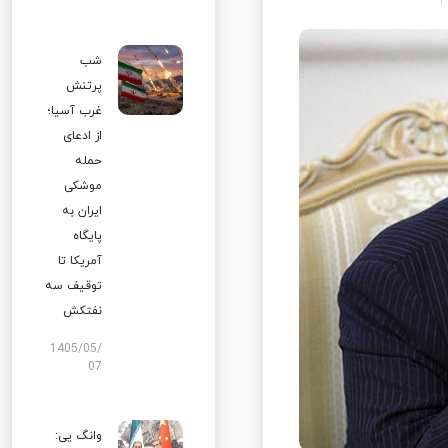
شب
پرتنش
غرب آسیا؛
از ادعای
حمله
موشکی
ایران به
پایگاه
آمریکا تا
توقیف سه
نفتکش
1405/05/
07
وانگ یی: