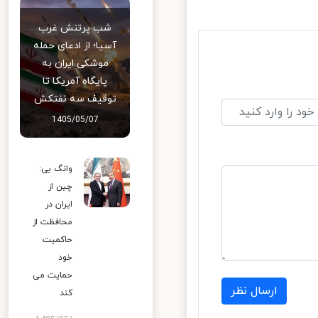
شب پرتنش غرب
آسیا؛ از ادعای حمله
موشکی ایران به
پایگاه آمریکا تا
توقیف سه نفتکش
1405/05/07
وانگ یی:
چین از
ایران در
محافظت از
حاکمیت
خود
حمایت می
ارسال نظر
کند