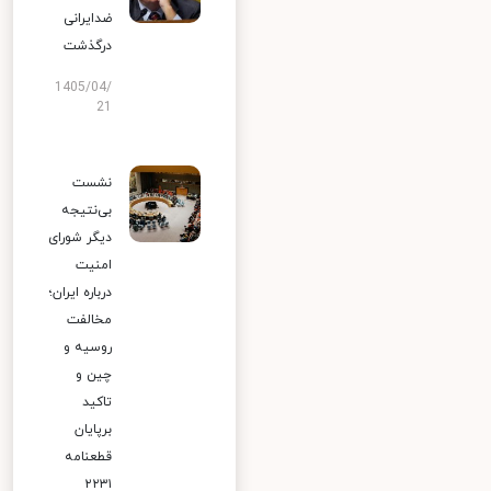
ضدایرانی
درگذشت
1405/04/
21
نشست
بی‌نتیجه
دیگر شورای
امنیت
درباره ایران؛
مخالفت
روسیه و
چین و
تاکید
برپایان
قطعنامه
۲۲۳۱