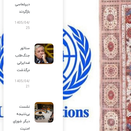
دیپلماسی
بازگردند
1405/04/
25
سناتور
جنگ‌طلب
ضدایرانی
درگذشت
1405/04/
21
نشست
بی‌نتیجه
دیگر شورای
امنیت