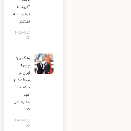
آمریکا تا
توقیف سه
نفتکش
1405/05/
07
وانگ یی:
چین از
ایران در
محافظت از
حاکمیت
خود
حمایت می
کند
1405/05/
03