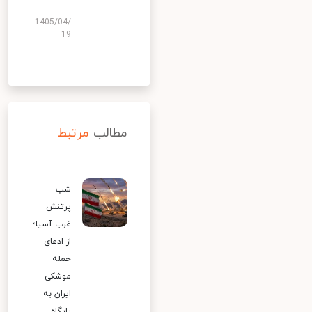
1405/04/
19
مطالب
مرتبط
شب
پرتنش
غرب آسیا؛
از ادعای
حمله
موشکی
ایران به
پایگاه