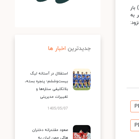
) بار
 به
ود:
جدیدترین
اخبار ها
استقلال در آستانه لیگ
بیست‌وششم؛ پنجره بسته،
بلاتکلیفی ستاره‌ها و
تغییرات مدیریتی
P
1405/05/07
P
صعود مقتدرانه دختران
هاکی چمن ایران به