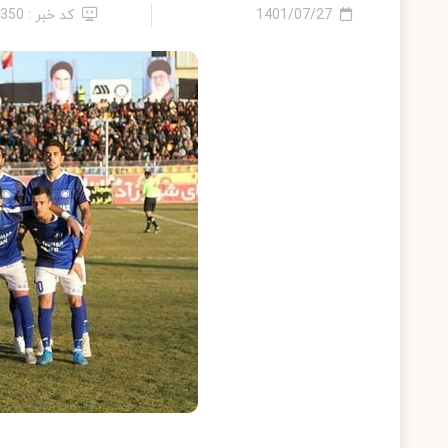
1401/07/27
کد خبر : 1350