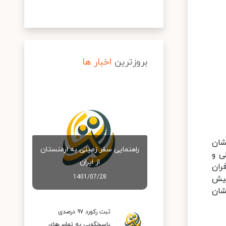
بروزترین
اخبار ها
شان
راهنمایی سفر زمینی به ارمنستان
ی و
از ایران
ران
1401/07/28
پیش
شان
ثبت رکورد ۹۷ درصدی
پاسخگویی به تماس‌های