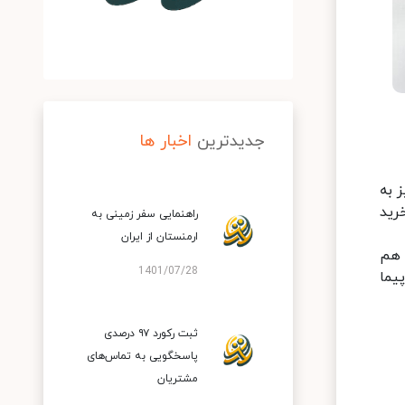
جدیدترین
اخبار ها
 به
رید
راهنمایی سفر زمینی به
ارمنستان از ایران
 هم
1401/07/28
پیما
ثبت رکورد ۹۷ درصدی
پاسخگویی به تماس‌های
مشتریان