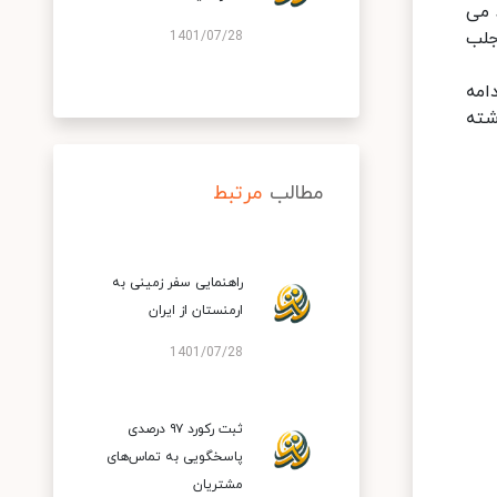
 می
جلب
1401/07/28
امه
شته
مطالب
مرتبط
راهنمایی سفر زمینی به
ارمنستان از ایران
1401/07/28
ثبت رکورد ۹۷ درصدی
پاسخگویی به تماس‌های
مشتریان