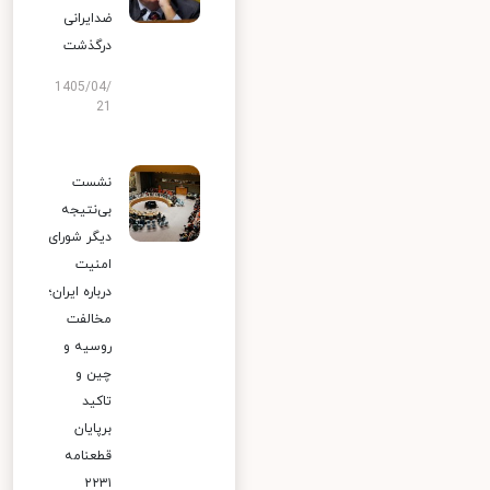
ضدایرانی
درگذشت
1405/04/
21
نشست
بی‌نتیجه
دیگر شورای
امنیت
درباره ایران؛
مخالفت
روسیه و
چین و
تاکید
برپایان
قطعنامه
۲۲۳۱