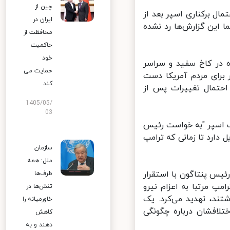
چین از
ل برکناری اسپر بعد از
ایران در
این گزارش‌ها رد نشده
محافظت از
حاکمیت
خود
در کاخ سفید و سراسر
حمایت می
برای مردم آمریکا دست
کند
احتمال تغییرات پس از
1405/05/
03
ک اسپر "به خواست رئیس
رد تا زمانی که ترامپ
سازمان
ملل: همه
یس پنتاگون با استقرار
طرف‌ها
 مرتبا به اعزام نیرو
تنش‌ها در
د، تهدید می‌کرد. یک
خاورمیانه را
افشان درباره چگونگی
کاهش
دهند و به