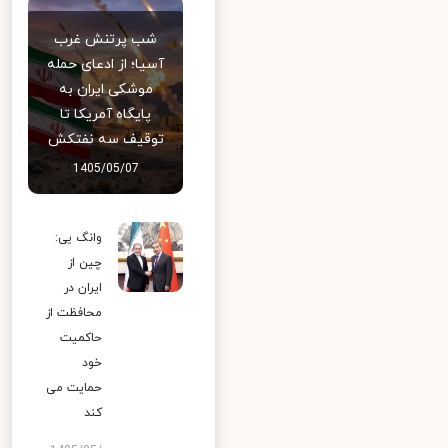
شب پرتنش غرب
آسیا؛ از ادعای حمله
موشکی ایران به
پایگاه آمریکا تا
توقیف سه نفتکش
1405/05/07
وانگ یی:
چین از
ایران در
محافظت از
حاکمیت
خود
حمایت می
کند