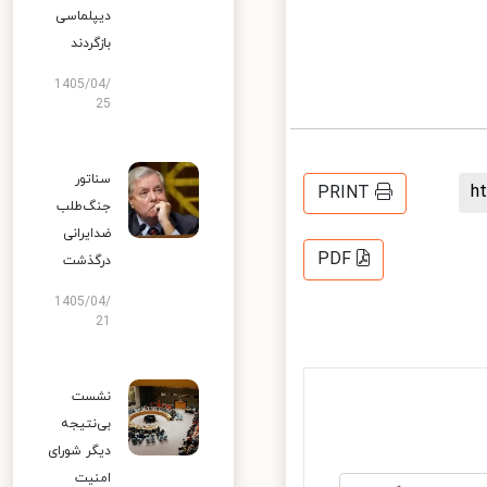
دیپلماسی
بازگردند
1405/04/
25
سناتور
PRINT
جنگ‌طلب
ضدایرانی
PDF
درگذشت
1405/04/
21
نشست
بی‌نتیجه
دیگر شورای
امنیت