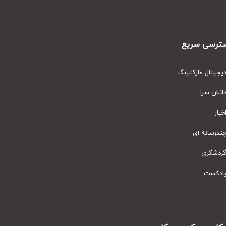
رسی سریع
یتال مارکتینگ
نش سرا
ار
رسانه ای
دشگری
دکست