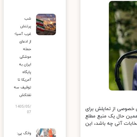
شب
پرتنش
غرب آسیا؛
از ادعای
حمله
موشکی
ایران به
پایگاه
آمریکا تا
توقیف سه
نفتکش
1405/05/
 خصوصی از تمایلش برای
07
ین حال یک منبع مطلع
بات آتی چه باشد، این
وانگ یی: