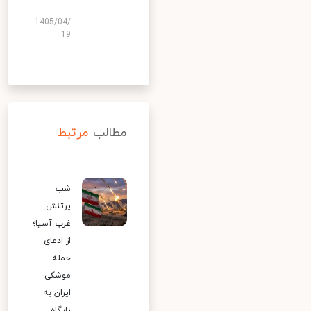
1405/04/
19
مطالب
مرتبط
شب
پرتنش
غرب آسیا؛
از ادعای
حمله
موشکی
ایران به
پایگاه