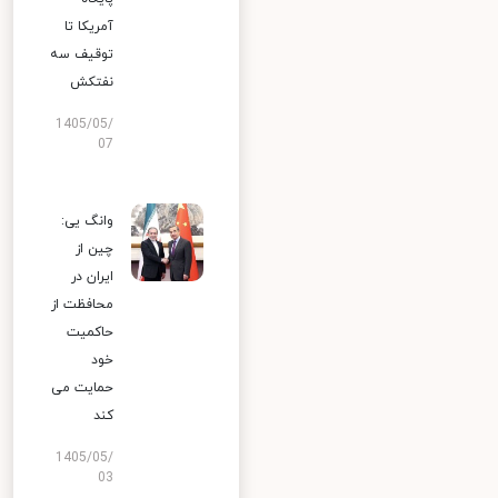
آمریکا تا
توقیف سه
نفتکش
1405/05/
07
وانگ یی:
چین از
ایران در
محافظت از
حاکمیت
خود
حمایت می
کند
1405/05/
03