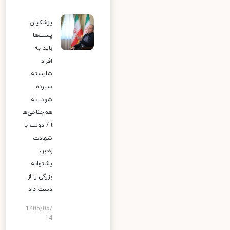
پزشکیان:
پست‌ها
باید به
افراد
شایسته
سپرده
شود، نه
هم‌جناحی‌ه
ا / دولت با
شهادت
رهبر،
پشتوانه
بزرگی را از
دست داد
1405/05/
14