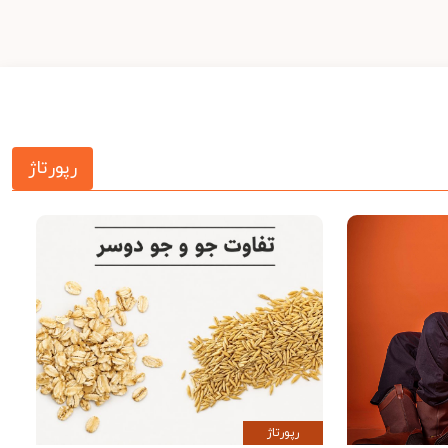
رپورتاژ
رپورتاژ