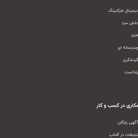
یتال مارکتینگ
نش سرا
ار
رسانه ای
دشگری
دکست
ری در کسب و کار
ی رایگان
یغات در آفتاب