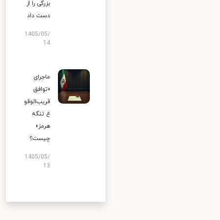
بزرگی را از
دست داد
1405/05/
14
ماجرای
«توافق
قریب‌الوقو
ع تنگه
هرمز»
چیست؟
1405/05/
13