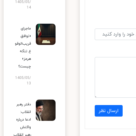
1405/05/
14
ماجرای
«توافق
قریب‌الوقو
ع تنگه
هرمز»
چیست؟
1405/05/
13
دفتر رهبر
ارسال نظر
انقلاب:
ادعا درباره
واکنش
رهبر انقلاب