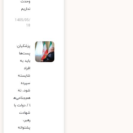
وحدت
نداریم
1405/05/
18
پزشکیان:
پست‌ها
باید به
افراد
شایسته
سپرده
شود، نه
هم‌جناحی‌ه
ا / دولت با
شهادت
رهبر،
پشتوانه