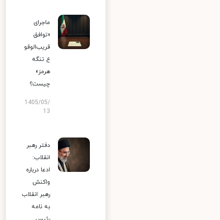
ماجرای
«توافق
قریب‌الوقو
ع تنگه
هرمز»
چیست؟
1405/05/
13
دفتر رهبر
انقلاب:
ادعا درباره
واکنش
رهبر انقلاب
به نامه
رئیس