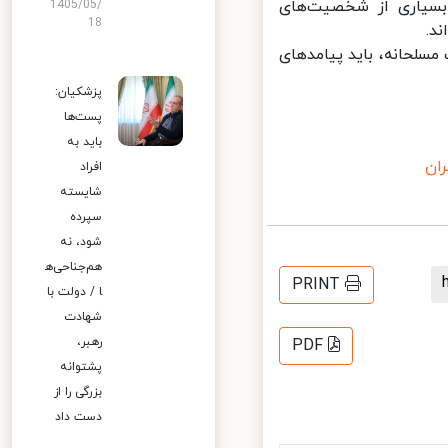
سیاری از شخصیت‌های
1405/05/
18
.
سلحانه، باید پیامدهای
پزشکیان:
پست‌ها
باید به
ن
افراد
شایسته
سپرده
شود، نه
هم‌جناحی‌ه
PRINT
ا / دولت با
شهادت
رهبر،
PDF
پشتوانه
بزرگی را از
دست داد