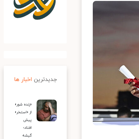
جدیدترین
اخبار ها
«زنده شور»
از «استخر»
پیش
افتاد؛
گیشه