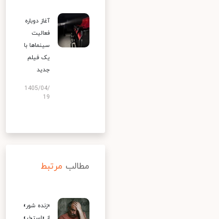
آغاز دوباره
فعالیت
سینماها با
یک فیلم
جدید
1405/04/
19
مطالب
مرتبط
«زنده شور»
از «استخر»