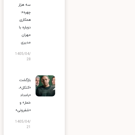
سه هزار
چهره»؛
همکاری
دوباره با
مهران
مدیری
1405/04/
28
بازگشت
«کنکل»،
«بامداد
خمار» و
«شفرونی»
1405/04/
21