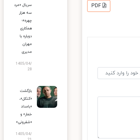
سریال «مرد
PDF
سه هزار
چهره»؛
همکاری
دوباره با
مهران
مدیری
1405/04/
28
بازگشت
«کنکل»،
«بامداد
خمار» و
«شفرونی»
1405/04/
21