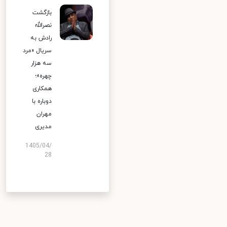
بازگشت
نصرالله
رادش به
سریال «مرد
سه هزار
چهره»؛
همکاری
دوباره با
مهران
مدیری
1405/04/
28