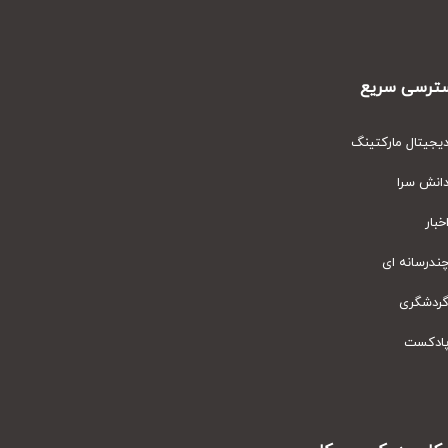
رسی سریع
یتال مارکتینگ
نش سرا
ار
رسانه ای
دشگری
دکست