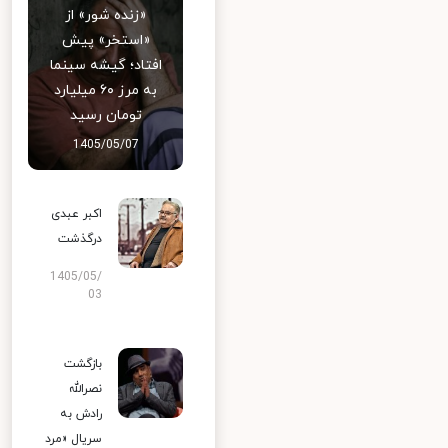
«زنده شور» از
«استخر» پیش
افتاد؛ گیشه سینما
به مرز ۶۰ میلیارد
تومان رسید
1405/05/07
اکبر عبدی
درگذشت
1405/05/
03
بازگشت
نصرالله
رادش به
سریال «مرد