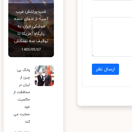
شب پرتنش غرب
آسیا؛ از ادعای حمله
موشکی ایران به
پایگاه آمریکا تا
توقیف سه نفتکش
1405/05/07
ارسال نظر
وانگ یی:
چین از
ایران در
محافظت از
حاکمیت
خود
حمایت می
کند