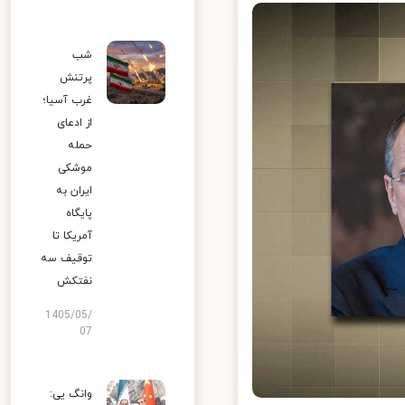
شب
پرتنش
غرب آسیا؛
از ادعای
حمله
موشکی
ایران به
پایگاه
آمریکا تا
توقیف سه
نفتکش
1405/05/
07
وانگ یی: