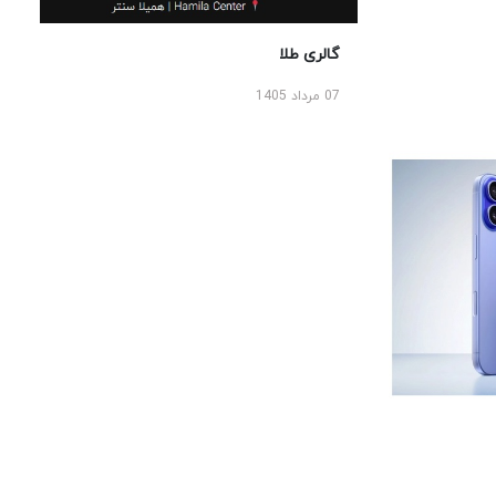
گالری طلا
07 مرداد 1405