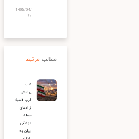
1405/04/
19
مطالب
مرتبط
شب
پرتنش
غرب آسیا؛
از ادعای
حمله
موشکی
ایران به
پایگاه