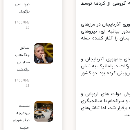
 گروهی از کردها توسط
دیپلماسی
بازگردند
1405/04/
 آذربایجان در مرزهای
25
 بیانیه ای، نیروهای
ن را آغاز کننده حمله
سناتور
جنگ‌طلب
ی جمهوری آذربایجان و
ضدایرانی
کات دیپلماتیک به تنش
درگذشت
ینی کرده بود. دو کشور
1405/04/
21
برخی دولت های اروپایی و
 سرانجام با میانجیگری
نشست
رار شد، اما تلاش‌های
بی‌نتیجه
.
دیگر شورای
امنیت