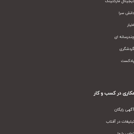
یتال مارکتینگ
نش سرا
ار
رسانه ای
دشگری
دکست
ری در کسب و کار
ی رایگان
یغات در آفتاب
س با ما