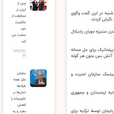
چین از
ایران در
شنبه در این گفت وگوی
محافظت از
رانی کردند.
حاکمیت
خود
ن ستیزه جویان رادیکال
حمایت می
کند
لماتیک برای حل مساله
1405/05/
ی آتش بس بدون هر گونه
03
سازمان
نسک سازمان امنیت و
ملل: همه
طرف‌ها
ه ارمنستان و جمهوری
تنش‌ها در
خاورمیانه را
کاهش
یجان توسط ترکیه برای
دهند و به