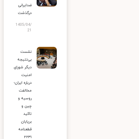
ضدایرانی
درگذشت
1405/04/
21
نشست
بی‌نتیجه
دیگر شورای
امنیت
درباره ایران؛
مخالفت
روسیه و
چین و
تاکید
برپایان
قطعنامه
۲۲۳۱