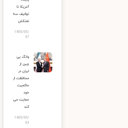
آمریکا تا
توقیف سه
نفتکش
1405/05/
07
وانگ یی:
چین از
ایران در
محافظت از
حاکمیت
خود
حمایت می
کند
1405/05/
03