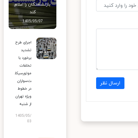
بازنشستگان را اعلام
کند
1405/05/07
اجرای طرح
تشدید
برخورد با
تخلفات
موتورسیکل
ت‌سواران
ارسال نظر
در خطوط
ویژه تهران
از شنبه
1405/05/
03