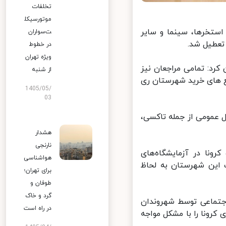
تخلفات
موتورسیکل
ستخرها، سینما و سایر
ت‌سواران
عطیل شد.
در خطوط
ویژه تهران
د: تمامی مراجعان نیز
از شنبه
 های خرید شهرستان ری
1405/05/
03
عمومی از جمله تاکسی،
هشدار
نارنجی
ونا در آزمایشگاه‌های
هواشناسی
این شهرستان به لحاظ
برای تهران؛
طوفان و
گرد و خاک
جتماعی توسط شهروندان
در راه است
رونا را با مشکل مواجه