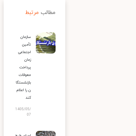
مطالب
مرتبط
سازمان
تأمین
اجتماعی
زمان
پرداخت
معوقات
بازنشستگا
ن را اعلام
کند
1405/05/
07
اجرای طرح