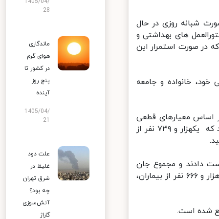
1405/04/
28
رت شبانه روزی در حال
رالعمل های بهداشتی و
ماندگاری
 در صورت استمرار این
هوای گرم
در کشور تا
خود، خانواده و جامعه
پنج روز
آینده
1405/04/
ل از وزارت بهداشت: از دیروز تا امروز ۲۱ تیر ۱۳۹۹ و بر اساس معیارهای قطعی
21
تشخیصی، ۲ هزار و ۳۹۷ بیمار جدید مبتلا به کووید۱۹ در کشور شناسایی شد که یکهزار و ۷۳۹ نفر از
علت دود
ر کووید۱۹ جان خود را از دست دادند و مجموع جان
غلیظ در
باختگان این بیماری به ۱۲ هزار و ۶۳۵ نفر رسید و خوشبختانه تا کنون ۲۱۷ هزار و ۶۶۶ نفر از بیماران،
شرق تهران
چه بود؟
آتش‌سوزی
 شده است.
گاراژ