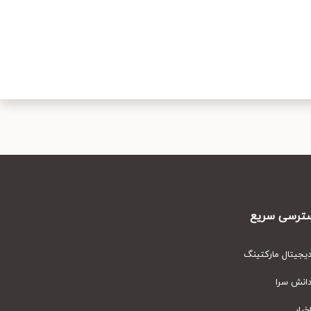
رسی سریع
یتال مارکتینگ
نش سرا
ار