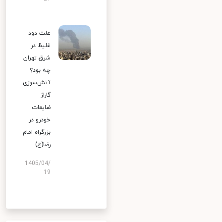
علت دود
غلیظ در
شرق تهران
چه بود؟
آتش‌سوزی
گاراژ
ضایعات
خودرو در
بزرگراه امام
رضا(ع)
1405/04/
19