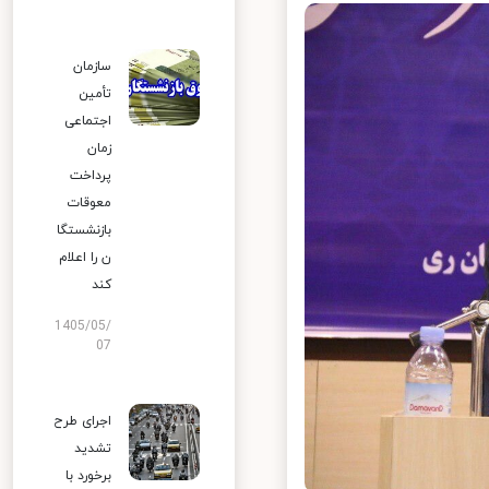
سازمان
تأمین
اجتماعی
زمان
پرداخت
معوقات
بازنشستگا
ن را اعلام
کند
1405/05/
07
اجرای طرح
تشدید
برخورد با