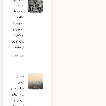
تشدید
برخورد با
تخلفات
موتورسیکل
ت‌سواران
در خطوط
ویژه تهران
از شنبه
1405/05/
03
هشدار
نارنجی
هواشناسی
برای تهران؛
طوفان و