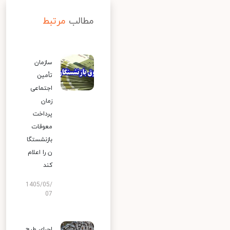
مطالب
مرتبط
سازمان
تأمین
اجتماعی
زمان
پرداخت
معوقات
بازنشستگا
ن را اعلام
کند
1405/05/
07
اجرای طرح