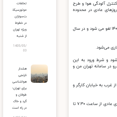
ترل آلودگی هوا و طرح
تخلفات
هد شد و فقط تا روز ۲۸ اسفند طبق روزهای عادی در محدوده
موتورسیکل
ت‌سواران
در خطوط
وی افزود: طرح ترافیک از روز ۲۹ اسفند ۱۴۰۰ تا پایان روز سیزدهم فروردین ۱۴۰۱ لغو می شود و در سال
ویژه تهران
از شنبه
1405/05/
03
د و شرط ورود به این
در سامانه تهران من و
هشدار
نارنجی
هواشناسی
رب به خیابان کارگر و
برای تهران؛
طوفان و
گرد و خاک
بنابر تصمیم شورای ترافیک تهران اکنون طرح های ترافیکی پایتخت در روزهای عادی از ساعت ۷.۳۰ تا
در راه است