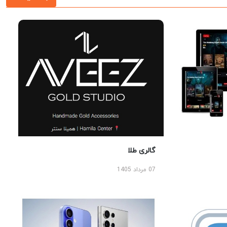
گالری طلا
07 مرداد 1405