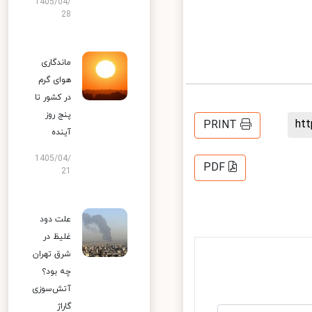
1405/04/
28
ماندگاری
هوای گرم
در کشور تا
پنج روز
h
PRINT
آینده
1405/04/
PDF
21
علت دود
غلیظ در
شرق تهران
چه بود؟
آتش‌سوزی
گاراژ