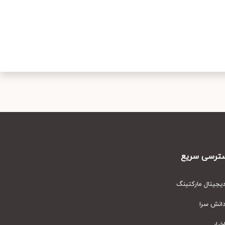
رسی سریع
یتال مارکتینگ
نش سرا
ار