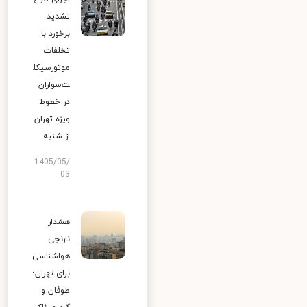
تشدید
برخورد با
تخلفات
موتورسیکل
ت‌سواران
در خطوط
ویژه تهران
از شنبه
1405/05/
03
هشدار
نارنجی
هواشناسی
برای تهران؛
طوفان و