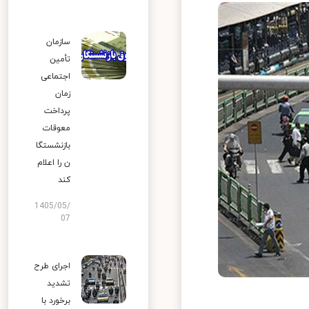
سازمان
تأمین
اجتماعی
زمان
پرداخت
معوقات
بازنشستگا
ن را اعلام
کند
1405/05/
07
اجرای طرح
تشدید
برخورد با