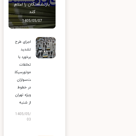
بازنشستگان را اعلام
کند
1405/05/07
اجرای طرح
تشدید
برخورد با
تخلفات
موتورسیکل
ت‌سواران
در خطوط
ویژه تهران
از شنبه
1405/05/
03