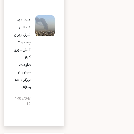
علت دود
غلیظ در
شرق تهران
چه بود؟
آتش‌سوزی
گاراژ
ضایعات
خودرو در
بزرگراه امام
رضا(ع)
1405/04/
19