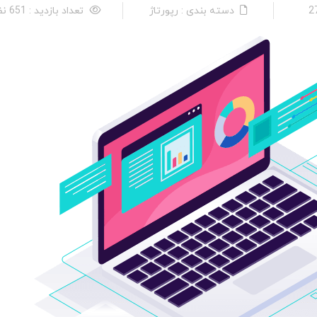
دسته بندی : رپورتاژ
تعداد بازدید : 651 نفر