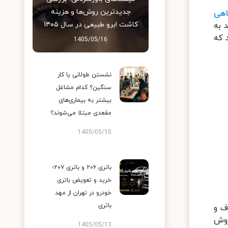
جدیدترین روش‌ها و هزینه
اهی
کاشت ابرو طبیعی در سال ۱۴۰۵
 به
 که
1405/05/16
نشستن طولانی یا کار
سنگین؟ کدام مشاغل
بیشتر به بیماری‌های
مقعدی مبتلا می‌شوند؟
1405/05/15
باتری ۲۰۶ و باتری ۲۰۷؛
خرید و تعویض باتری
خودرو در تهران از مهد
باتری
ف و
روش
1405/05/13