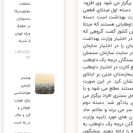
مسال آزمون در ۱۴۳ حوزه امتحانی برگزار می شود. وی افزود:
تخلفات
دسته اول مبتلای قطعی
موتورسیکل
ارت بهداشت است. دسته
ت‌سواران
طلبانی هستند که مبتلا
در خطوط
 کشور گفت: گروهی که
ویژه تهران
 اختیار وزارت بهداشت
از شنبه
 را در اختیار سازمان
در سایت سازمان سنجش
1405/05/
03
بستگان درجه یک داوطلب
کارت در اختیار داوطلب
ارستان مبنی بر ابتلای
هشدار
شان کرد: در این صورت
نارنجی
تند مطلع می شود و با
هواشناسی
بستری افراد برگزار می
برای تهران؛
یادآور شد: دسته دوم
طوفان و
ر می برند و علائم حاد
گرد و خاک
 های مورد تایید وزارت
در راه است
ان درجه یک داوطلب به
ا ارائه دهند. سخنگوی