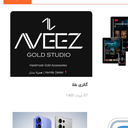
گالری طلا
07 مرداد 1405