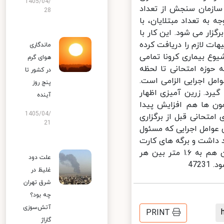
1405/04/
ازمان سنجش از تعداد
28
به تعداد مبتلایان، با
ار می شود. این کار با
 لازم را دریافت کرده
ماندگاری
وع بیماری کرونا تمامی
هوای گرم
ال ۹۹ باید از بدو ورود به حوزه امتحانی تا لحظه
در کشور تا
ل اجرایی الزامی است.
پنج روز
رد. زرین آمیزی اظهار
آینده
ون ها هم افزایش پیدا
1405/04/
تحانی قبل از برگزاری
21
وامل اجرایی که مسئول
اشت و برگه های کارت
هم ضدعفونی می شوند. وی خاطرنشان کرد: فاصله بین صندلی های آزمون هم به ۱.۶ متر بین هر
علت دود
47
غلیظ در
شرق تهران
چه بود؟
آتش‌سوزی
PRINT
گاراژ