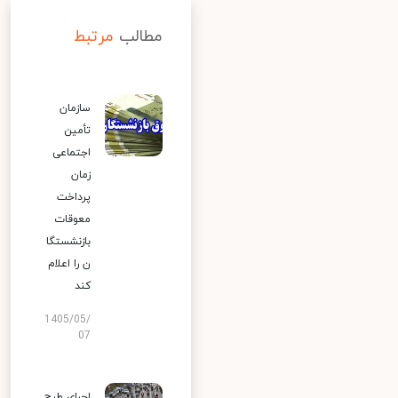
مطالب
مرتبط
سازمان
تأمین
اجتماعی
زمان
پرداخت
معوقات
بازنشستگا
ن را اعلام
کند
1405/05/
07
اجرای طرح