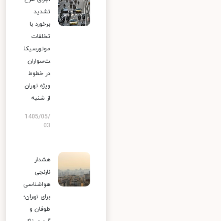
تشدید
برخورد با
تخلفات
موتورسیکل
ت‌سواران
در خطوط
ویژه تهران
از شنبه
1405/05/
03
هشدار
نارنجی
هواشناسی
برای تهران؛
طوفان و