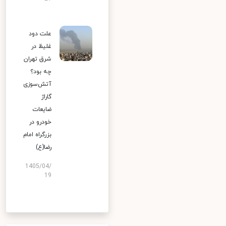
علت دود
غلیظ در
شرق تهران
چه بود؟
آتش‌سوزی
گاراژ
ضایعات
خودرو در
بزرگراه امام
رضا(ع)
1405/04/
19