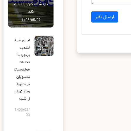
بازنشستگان را اعلام
کند
ارسال نظر
1405/05/07
اجرای طرح
تشدید
برخورد با
تخلفات
موتورسیکل
ت‌سواران
در خطوط
ویژه تهران
از شنبه
1405/05/
03