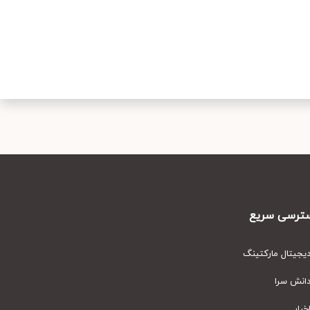
رسی سریع
یتال مارکتینگ
نش سرا
ار