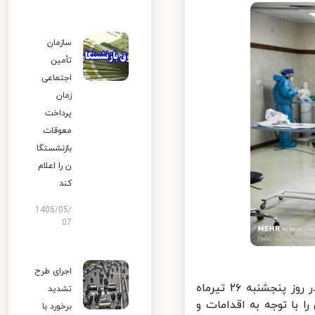
سازمان
تأمین
اجتماعی
زمان
پرداخت
معوقات
بازنشستگا
ن را اعلام
کند
1405/05/
07
اجرای طرح
فاطمه زرین آمیزی افزود: آزمون دکتری تخصصی (نیمه متمرکز) سال ۹۹ در روز پنجشنبه ۲۶ تیرماه
تشدید
 های امتحانی را با توجه به اقدامات و
برخورد با