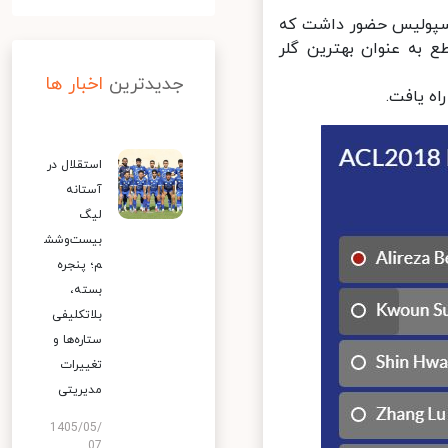
ق پرسپولیس حضور داشت که
صد آراء به صورت قاطع به عنوان بهترین گلر
جدیدترین
اخبار ها
استقلال در
آستانه
لیگ
بیست‌وشش
م؛ پنجره
بسته،
بلاتکلیفی
ستاره‌ها و
تغییرات
مدیریتی
1405/05/
07