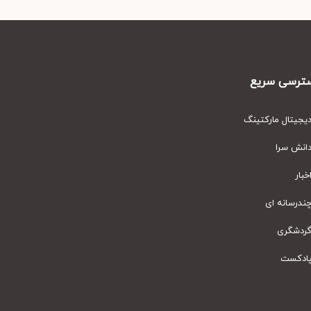
رسی سریع
یتال مارکتینگ
نش سرا
ار
رسانه ای
دشگری
دکست