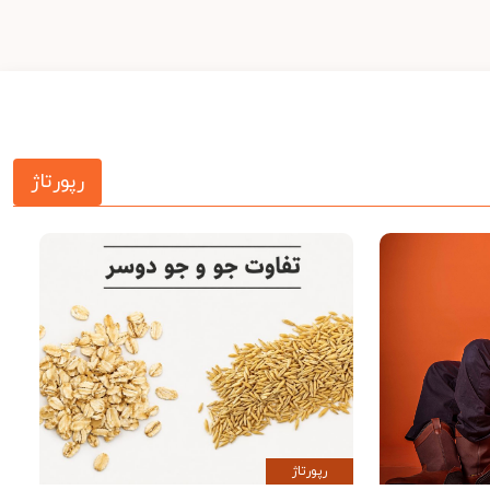
رپورتاژ
رپورتاژ