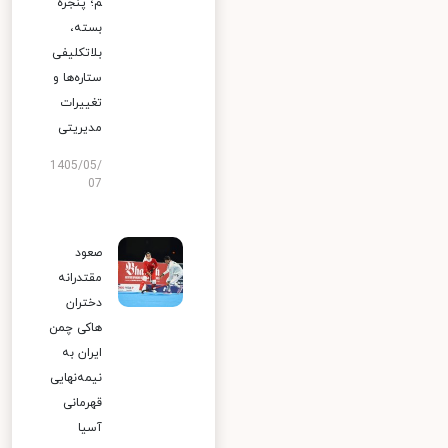
م؛ پنجره
بسته،
بلاتکلیفی
ستاره‌ها و
تغییرات
مدیریتی
1405/05/
07
صعود
مقتدرانه
دختران
هاکی چمن
ایران به
نیمه‌نهایی
قهرمانی
آسیا