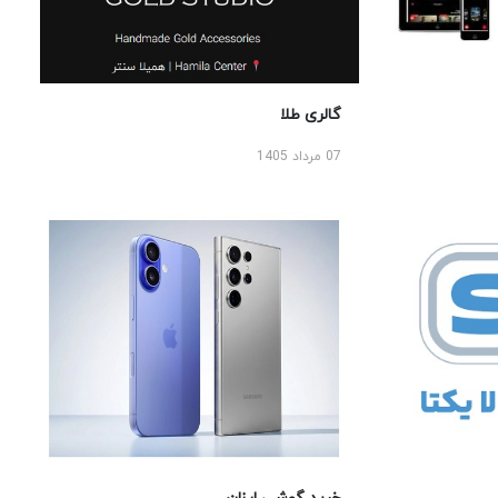
گالری طلا
07 مرداد 1405