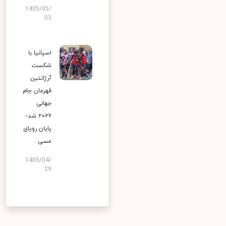
1405/05/
03
اسپانیا با
شکست
آرژانتین
قهرمان جام
جهانی
۲۰۲۶ شد؛
پایان رویای
مسی
1405/04/
29