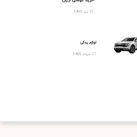
خرید گوشی ارزان
21 تیر 1405
لوازم یدکی
11 خرداد 1405