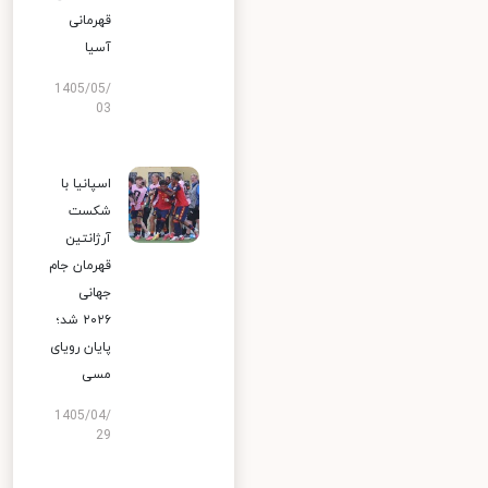
قهرمانی
آسیا
1405/05/
03
اسپانیا با
شکست
آرژانتین
قهرمان جام
جهانی
۲۰۲۶ شد؛
پایان رویای
مسی
1405/04/
29