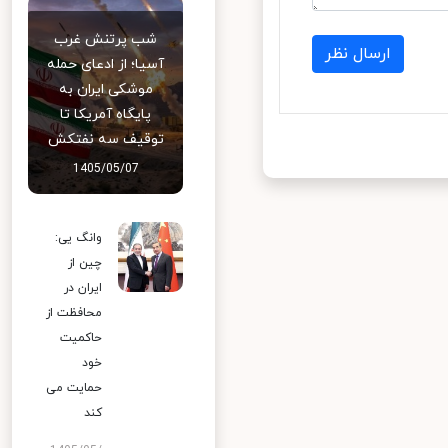
شب پرتنش غرب
ارسال نظر
آسیا؛ از ادعای حمله
موشکی ایران به
پایگاه آمریکا تا
توقیف سه نفتکش
1405/05/07
وانگ یی:
چین از
ایران در
محافظت از
حاکمیت
خود
حمایت می
کند