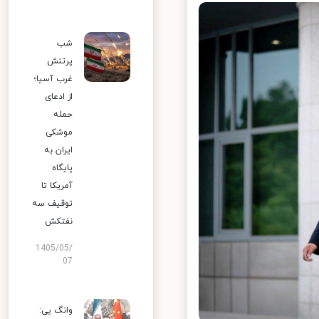
شب
پرتنش
غرب آسیا؛
از ادعای
حمله
موشکی
ایران به
پایگاه
آمریکا تا
توقیف سه
نفتکش
1405/05/
07
وانگ یی: