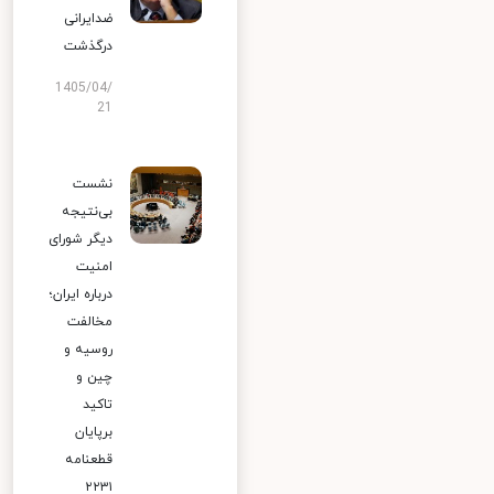
ضدایرانی
درگذشت
1405/04/
21
نشست
بی‌نتیجه
دیگر شورای
امنیت
درباره ایران؛
مخالفت
روسیه و
چین و
تاکید
برپایان
قطعنامه
۲۲۳۱