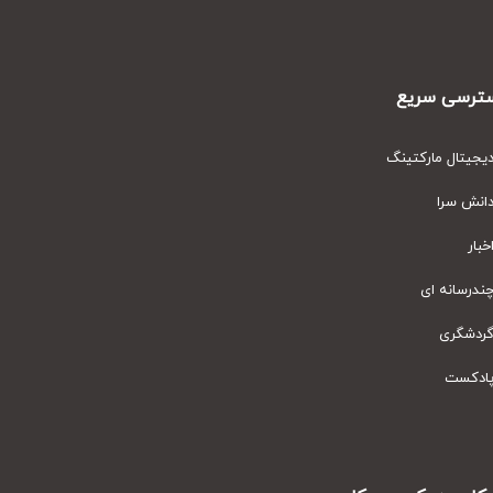
رسی سریع
یتال مارکتینگ
نش سرا
ار
رسانه ای
دشگری
دکست