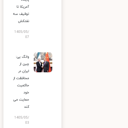
آمریکا تا
توقیف سه
نفتکش
1405/05/
07
وانگ یی:
چین از
ایران در
محافظت از
حاکمیت
خود
حمایت می
کند
1405/05/
03