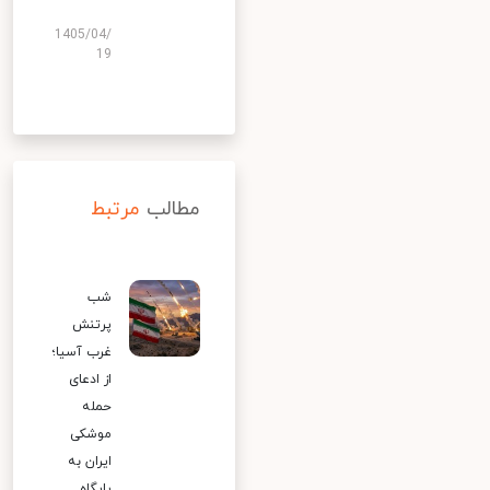
1405/04/
19
مطالب
مرتبط
شب
پرتنش
غرب آسیا؛
از ادعای
حمله
موشکی
ایران به
پایگاه