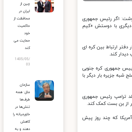
چین از
ایران در
نوشت: اگر رئیس جمهوری
محافظت از
یگری با دوستش «کیم
حاکمیت
خود
حمایت می
دفتر ارتباط بین کره ای
کند
یدار کند.
1405/05/
03
یس جمهوری کره جنوبی
شبه جزیره بار دیگر با
سازمان
ملل: همه
د ترامپ رئیس جمهوری
طرف‌ها
از بن بست کمک کند.
تنش‌ها در
خاورمیانه را
مریکا که چند روز پیش
کاهش
دهند و به