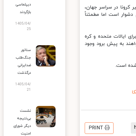
دیپلماسی
کرونا در سراسر جهان،
بازگردند
وار است اما مطمئناً
1405/04/
25
ای ایالات متحده و کره
ند به پیش برود وجود
سناتور
جنگ‌طلب
ده است.
ضدایرانی
درگذشت
1405/04/
21
نشست
بی‌نتیجه
دیگر شورای
PRINT
امنیت