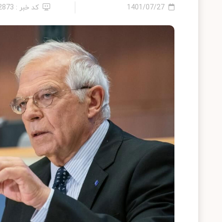
1401/07/27
کد خبر : 12873