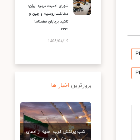
شورای امنیت درباره ایران؛
مخالفت روسیه و چین و
تاکید برپایان قطعنامه
۲۲۳۱
1405/04/19
P
P
بروزترین
اخبار ها
شب پرتنش غرب آسیا؛ از ادعای
حمله موشکی ایران به پایگاه