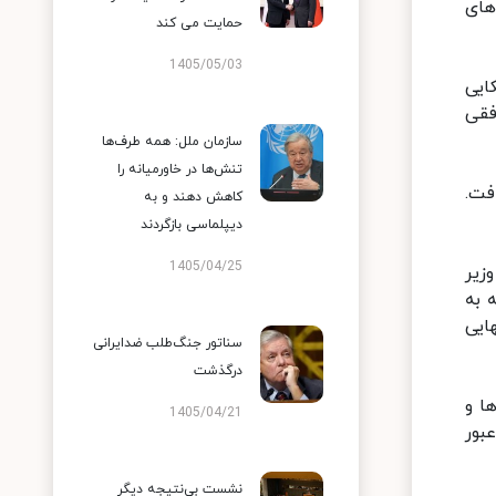
های
حمایت می کند
1405/05/03
ایی
فقی
سازمان ملل: همه طرف‌ها
تنش‌ها در خاورمیانه را
فت.
کاهش دهند و به
دیپلماسی بازگردند
1405/04/25
زیر
 به
ایی
سناتور جنگ‌طلب ضدایرانی
درگذشت
ا و
1405/04/21
بور
نشست بی‌نتیجه دیگر