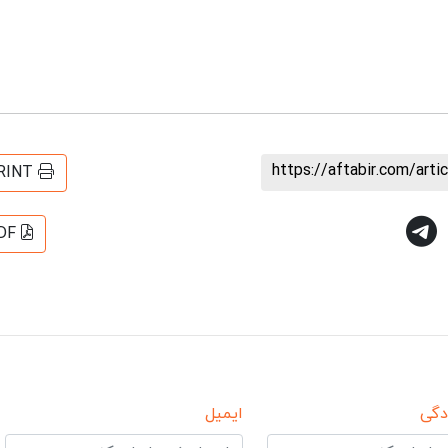
https://aftabir.com/art
RINT
DF
دگی
ایمیل