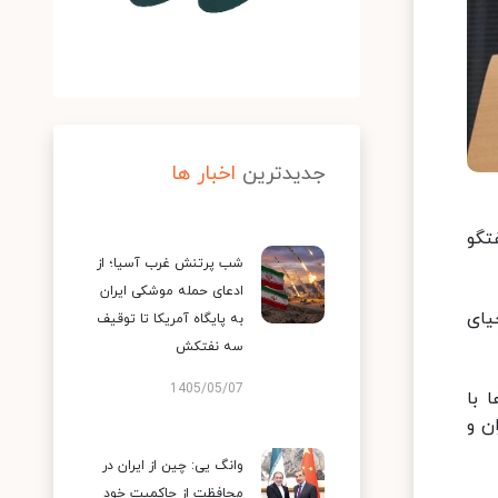
جدیدترین
اخبار ها
تگو
شب پرتنش غرب آسیا؛ از
ادعای حمله موشکی ایران
یای
به پایگاه آمریکا تا توقیف
سه نفتکش
1405/05/07
 با
ن و
وانگ یی: چین از ایران در
محافظت از حاکمیت خود