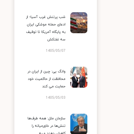
شب پرتنش غرب آسیا؛ از
ادعای حمله موشکی ایران
به پایگاه آمریکا تا توقیف
سه نفتکش
1405/05/07
وانگ یی: چین از ایران در
محافظت از حاکمیت خود
حمایت می کند
1405/05/03
سازمان ملل: همه طرف‌ها
تنش‌ها در خاورمیانه را
کاهش دهند و به