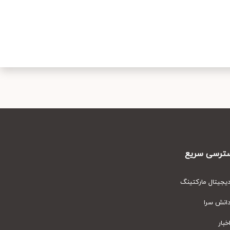
رسی سریع
یتال مارکتینگ
نش سرا
ار