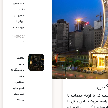
و تعویض
باتری
خودرو در
تهران از
مهد باتری
1405/05/
13
تفاوت
پراپ
تریدینگ با
ترید
شخصی،
کدام برای
شما بهتر
ره در نزدیکی حرم است که با ارائه خدمات با
است؟
هم می‌کند. این هتل با
ن‌های لوکس، سالن‌های