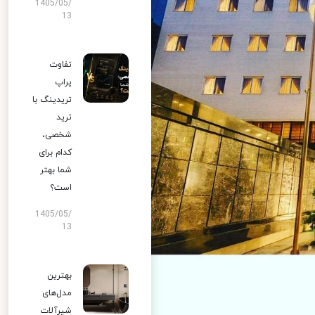
1405/05/
13
تفاوت
پراپ
تریدینگ با
ترید
شخصی،
کدام برای
شما بهتر
است؟
1405/05/
13
بهترین
مدل‌های
شیرآلات