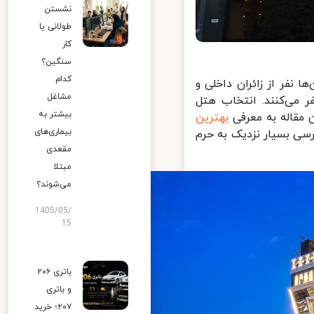
نشستن
طولانی یا
کار
سنگین؟
کدام
نفر از زائران داخلی و
مشاغل
 می‌کنند. انتخاب هتل
بیشتر به
مقاله به معرفی
بهترین
بیماری‌های
سی بسیار نزدیک به حرم
مقعدی
مبتلا
می‌شوند؟
1405/05/
15
باتری ۲۰۶
و باتری
۲۰۷؛ خرید