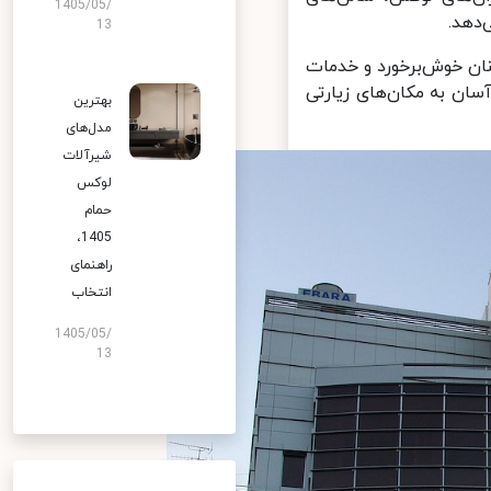
1405/05/
هد.
13
ن خوش‌برخورد و خدمات
ان به مکان‌های زیارتی
بهترین
مدل‌های
شیرآلات
لوکس
حمام
1405،
راهنمای
انتخاب
1405/05/
13