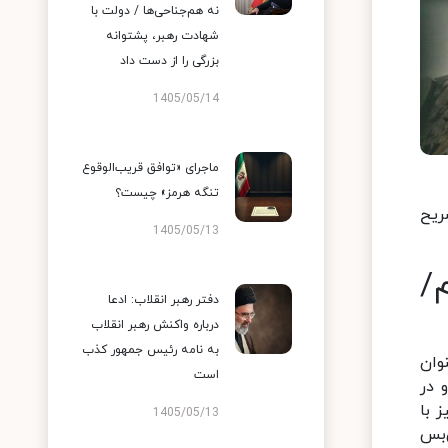
نه هم‌جناحی‌ها / دولت با
شهادت رهبر، پشتوانه
بزرگی را از دست داد
1405/05/14
ماجرای «توافق قریب‌الوقوع
تنگه هرمز» چیست؟
ه تشریح
1405/05/13
/
دفتر رهبر انقلاب: ادعا
درباره واکنش رهبر انقلاب
به نامه رئیس جمهور کذب
وان
است
 در
 با
1405/05/13
‌بس