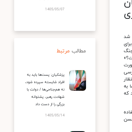
ن
1405/05/07
ی
 شد
رای
مطالب
مرتبط
جنگ
ت؟»
ورت
رسی
پزشکیان: پست‌ها باید به
ظار
افراد شایسته سپرده شود،
 به
نه هم‌جناحی‌ها / دولت با
 که
شهادت رهبر، پشتوانه
بزرگی را از دست داد
اده
1405/05/14
حسن