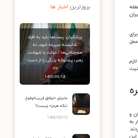
بروزترین
اخبار ها
طقه
ران
رای
پزشکیان: پست‌ها باید به افراد
عمل
شایسته سپرده شود، نه
هم‌جناحی‌ها / دولت با شهادت
رهبر، پشتوانه بزرگی را از دست
ازم
داد
نیت
1405/05/14
ه
ماجرای «توافق قریب‌الوقوع
تنگه هرمز» چیست؟
ن و
1405/05/13
 به
ند.
این