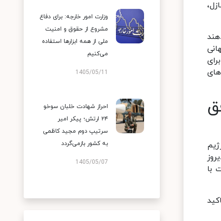
زل،
وزارت امور خارجه: برای دفاع
مشروع از حقوق و امنیت
هند
ملی از همه ابزارها استفاده
انی
می‌کنیم
رای
های
1405/05/11
ق
احراز شهادت خلبان سوخو
۲۴ ارتش؛ پیکر امیر
سرتیپ دوم مجید کاظمی
به کشور بازمی‌گردد
ژیم
روز
1405/05/07
ت با
ان تاکید