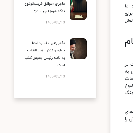
ماجرای «توافق قریب‌الوقوع
 ما
تنگه هرمز» چیست؟
رای
ملل
1405/05/13
م
دفتر رهبر انقلاب: ادعا
درباره واکنش رهبر انقلاب
به نامه رئیس جمهور کذب
 تر
است
 به
1405/05/13
عات
ضوع
جنگ
های
 را