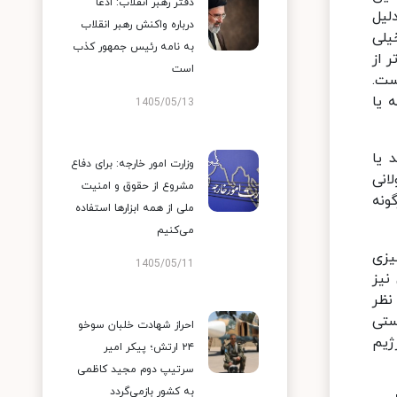
دفتر رهبر انقلاب: ادعا
لیل
درباره واکنش رهبر انقلاب
یلی
به نامه رئیس جمهور کذب
 از
است
ست.
 یا
1405/05/13
 یا
وزارت امور خارجه: برای دفاع
انی
مشروع از حقوق و امنیت
ونه
ملی از همه ابزارها استفاده
می‌کنیم
یزی
1405/05/11
نیز
نظر
ستی
احراز شهادت خلبان سوخو
ژیم
۲۴ ارتش؛ پیکر امیر
سرتیپ دوم مجید کاظمی
به کشور بازمی‌گردد