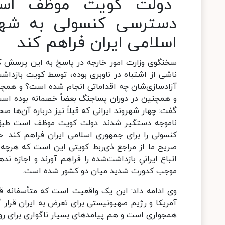
دولت کویت موظف است 
دسترسی کنسولی به شهرو
اسلامی ایران فراهم کند
سخنگوی وزارت امور خارجه در پاسخ به این پرسش ک
ناشی از اشتباه در ناوبری بوده، توسط کویت بازدا
آزادسازی‌شان چه اقداماتی انجام شده است؟ و همچنین
و همچنین در دوران پساجنگ بعضاً خصمانه بوده است
گفت: چهار شهروند ایرانی که قبلاً نیز درباره آن‌ها
ناموجه دستگیر شدند. دولت کویت موظف است طبق حق
کنسولی را برای جمهوری اسلامی ایران فراهم کند. ح
صریح ما از مراجع ذی‌ربط کویتی این است که هرچه
اتباع ایرانیِ بازداشت‌شده را فراهم آورند و اجازه
موجب کدورت شدید میان دو کشور شده است.
وی ادامه داد: این یک واقعیت است که متأسفانه قل
آمریکا و رژیم صهیونیستی برای تعرض به ایران قرار
همجواری است و هم پیامدهای بسیار ناگواری برای روا