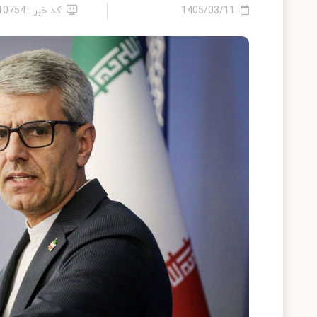
1405/03/11
کد خبر : 2410754