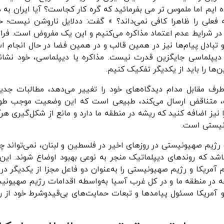
ه ایم اما ملموس تر می بفرمائید که گره کار کجاست؟ آیا ایران به د
فعلی را ظاهرا کافی نمی‌داند؟ » گفت: ددلایل ناروشن نیست؛ خ
در شرایط عدم اعتماد مذاکره می‌کنیم و این یک مفروض است. فراتر
تبادل پیام‌ها نیز در همین قالب و در همین فضا در حال انجام ا
ه دیپلماسی جایگزین قدرت نیست. مذاکره یا دیپلماسی، خود نشانه
ها را باید از یکدیگر تفکیک کنیم.
ف مقابل مدام دیدگاه‌های خود را تغییر می‌دهد، مطالبات جدید
وت، متناقض ارسال می‌کند، طبیعی است که این وضعیت موجب طول
نیز اضافه کنید که ریشه در منطقه ما دارد و مانع از شکل‌گیری هرگ
نیستی است.
 رژیم صهیونیستی در روزهای اخیر در فلسطین و لبنان، نمی‌تواند چ
شد که روندهای دیپلماتیک منجر به نوعی بهبود اوضاع شوند. این 
مریکا و رژیم صهیونیستی را به‌عنوان دو فاعل مجزا از یکدیگر در 
چه در منطقه ما و در کل غرب آسیا به‌واسطه اقدامات رژیم صهیونی
آمریکا مسئول پیامدها و تبعات حمایت‌های بی‌قیدوشرط خود از ر