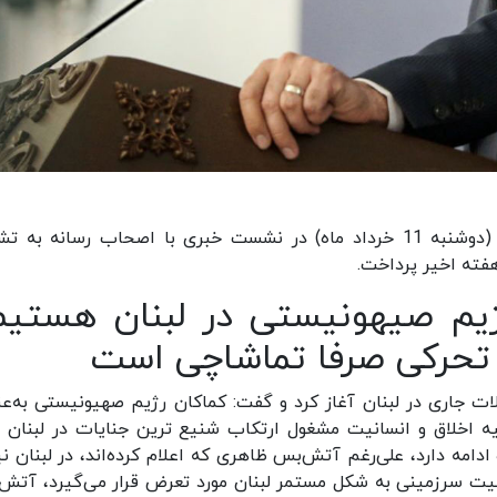
«اسماعیل بقائی» سخنگوی وزارت امور خارجه امروز (دوشنبه 11 خرداد ماه) در نشست خبری با اصحاب رسانه ب
فته اخیر پرداخت.
یم صیهونیستی در لبنان هستیم
تحرکی صرفا تماشاچی است
ات جاری در لبنان آغاز کرد و گفت: کماکان رژیم صهیونیستی به‌عن
لیه اخلاق و انسانیت مشغول ارتکاب شنیع ترین جنایات در لبنان و
ه دارد، علی‌رغم آتش‌بس ظاهری که اعلام کرده‌اند، در لبنان نیز
یت سرزمینی به شکل مستمر لبنان مورد تعرض قرار می‌گیرد، آتش