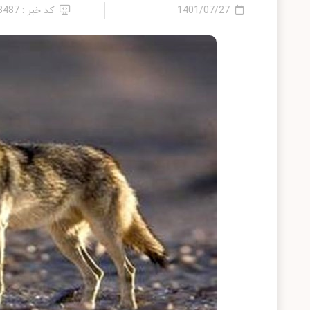
1401/07/27
کد خبر : 13487