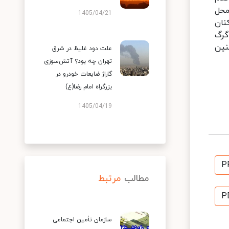
محل
1405/04/21
نان
گرگ
نین
علت دود غلیظ در شرق
تهران چه بود؟ آتش‌سوزی
گاراژ ضایعات خودرو در
بزرگراه امام رضا(ع)
1405/04/19
P
مطالب
مرتبط
P
سازمان تأمین اجتماعی