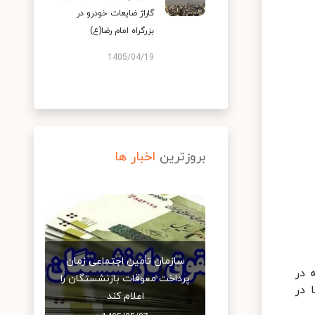
گاراژ ضایعات خودرو در
بزرگراه امام رضا(ع)
1405/04/19
بروزترین
اخبار ها
سازمان تأمین اجتماعی زمان
 در
پرداخت معوقات بازنشستگان را
 در
اعلام کند