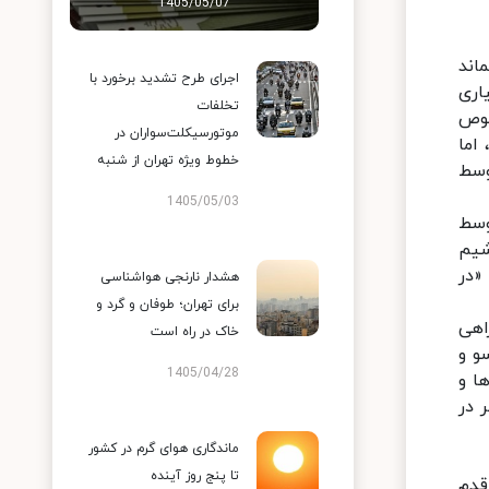
1405/05/07
سماند
اجرای طرح تشدید برخورد با
اری
تخلفات
صوص
موتورسیکلت‌سواران در
اما
خطوط ویژه تهران از شنبه
وسط
1405/05/03
وسط
شیم
«در
هشدار نارنجی هواشناسی
برای تهران؛ طوفان و گرد و
اهی
خاک در راه است
و و
1405/04/28
ا و
 در
ماندگاری هوای گرم در کشور
تا پنج روز آینده
قدم