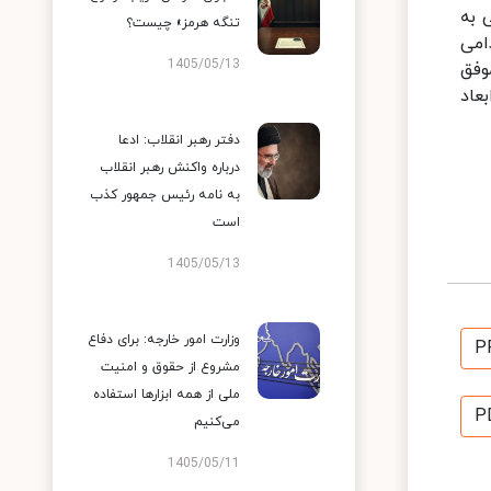
 به
تنگه هرمز» چیست؟
امی
1405/05/13
وفق
عاد
دفتر رهبر انقلاب: ادعا
درباره واکنش رهبر انقلاب
به نامه رئیس جمهور کذب
است
1405/05/13
وزارت امور خارجه: برای دفاع
P
مشروع از حقوق و امنیت
ملی از همه ابزارها استفاده
P
می‌کنیم
1405/05/11