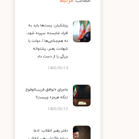
مطالب
مرتبط
پزشکیان: پست‌ها باید به
افراد شایسته سپرده شود،
نه هم‌جناحی‌ها / دولت با
شهادت رهبر، پشتوانه
بزرگی را از دست داد
1405/05/14
ماجرای «توافق قریب‌الوقوع
تنگه هرمز» چیست؟
1405/05/13
دفتر رهبر انقلاب: ادعا
درباره واکنش رهبر انقلاب