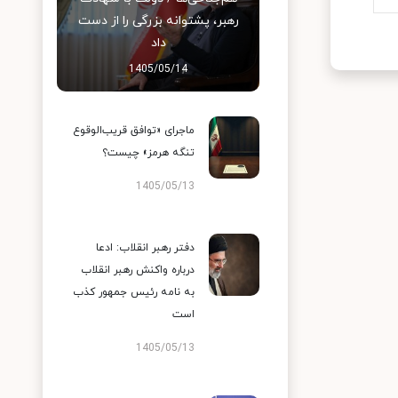
رهبر، پشتوانه بزرگی را از دست
داد
1405/05/14
ماجرای «توافق قریب‌الوقوع
تنگه هرمز» چیست؟
1405/05/13
دفتر رهبر انقلاب: ادعا
درباره واکنش رهبر انقلاب
به نامه رئیس جمهور کذب
است
1405/05/13