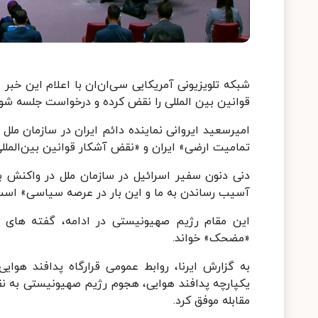
شبکه تلویزیونی آمریکایی سی‌ان‌ان با اعلام این خبر 
قوانین بین المللی را نقض کرده و درخواست جلسه شورا
امیرسعید ایروانی نماینده دائم ایران در سازمان ملل
تمامیت ارضی» ایران و «نقض آشکار قوانین بین‌الملل
دنی دنون سفیر اسرائیل در سازمان ملل در واکنش ب
آسیب رساندن به ما و این بار در عرصه سیاسی» است. 
این مقام رژیم صهیونیستی در ادامه، گفته های ای
«مضحک» خواند.
به گزارش ایرنا، روابط عمومی قرارگاه پدافند هوای
یکپارچه پدافند هوایی، هجوم رژیم صهیونیستی به نقاط
مقابله موفق کرد.