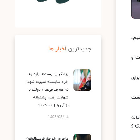
یم،
جدیدترین
اخبار ها
ت و
پزشکیان: پست‌ها باید به
رای
افراد شایسته سپرده شود،
نه هم‌جناحی‌ها / دولت با
است
شهادت رهبر، پشتوانه
بزرگی را از دست داد
انه
1405/05/14
ی و
ماجرای «توافق قریب‌الوقوع