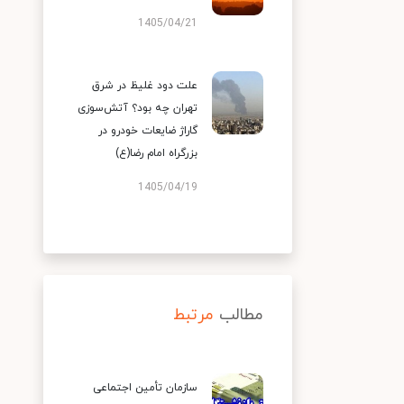
1405/04/21
علت دود غلیظ در شرق
تهران چه بود؟ آتش‌سوزی
گاراژ ضایعات خودرو در
بزرگراه امام رضا(ع)
1405/04/19
مطالب
مرتبط
سازمان تأمین اجتماعی