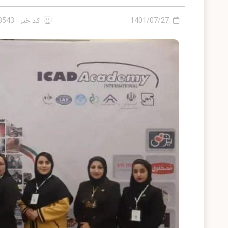
1401/07/27
کد خبر : 13543