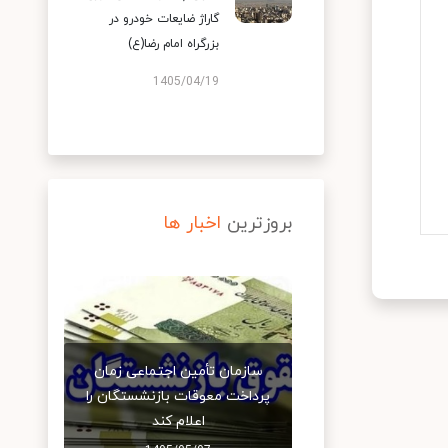
گاراژ ضایعات خودرو در
بزرگراه امام رضا(ع)
1405/04/19
بروزترین
اخبار ها
سازمان تأمین اجتماعی زمان
پرداخت معوقات بازنشستگان را
اعلام کند