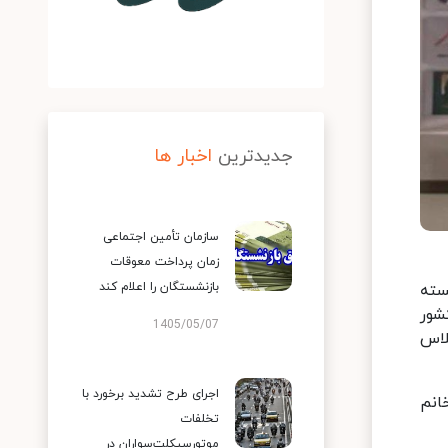
جدیدترین
اخبار ها
سازمان تأمین اجتماعی
زمان پرداخت معوقات
بازنشستگان را اعلام کند
سته
شور
1405/05/07
لاس
اجرای طرح تشدید برخورد با
انم
تخلفات
موتورسیکلت‌سواران در