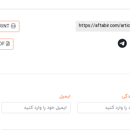
https://aftabir.com/art
RINT
DF
دگی
ایمیل