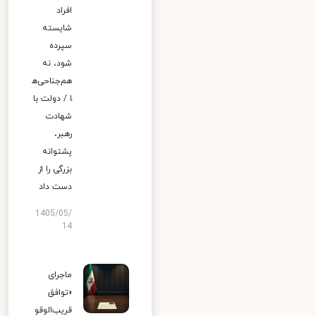
افراد
شایسته
سپرده
شود، نه
هم‌جناحی‌ه
ا / دولت با
شهادت
رهبر،
پشتوانه
بزرگی را از
دست داد
1405/05/
14
ماجرای
«توافق
قریب‌الوقو