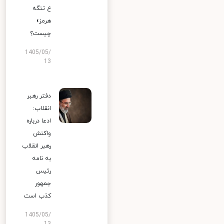
ع تنگه
هرمز»
چیست؟
1405/05/
13
دفتر رهبر
انقلاب:
ادعا درباره
واکنش
رهبر انقلاب
به نامه
رئیس
جمهور
کذب است
1405/05/