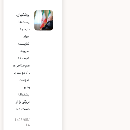
پزشکیان:
پست‌ها
باید به
افراد
شایسته
سپرده
شود، نه
هم‌جناحی‌ه
ا / دولت با
شهادت
رهبر،
پشتوانه
بزرگی را از
دست داد
1405/05/
14