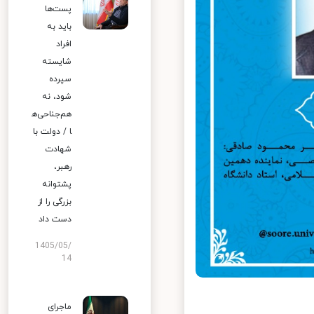
پست‌ها
باید به
افراد
شایسته
سپرده
شود، نه
هم‌جناحی‌ه
ا / دولت با
شهادت
رهبر،
پشتوانه
بزرگی را از
دست داد
1405/05/
14
ماجرای