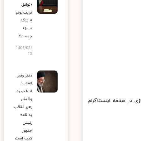
«توافق
قریب‌الوقو
ع تنگه
هرمز»
چیست؟
1405/05/
13
دفتر رهبر
انقلاب:
ادعا درباره
واکنش
 ساعت ۱۸ الی ۱۹:۳۰ به صورت مجازی در صفحه اینستاگرام
رهبر انقلاب
به نامه
رئیس
جمهور
کذب است