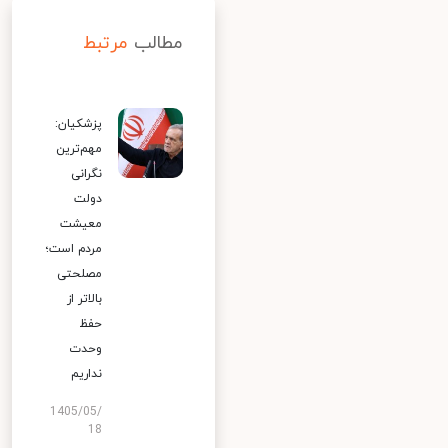
مطالب
مرتبط
پزشکیان:
مهم‌ترین
نگرانی
دولت
معیشت
مردم است؛
مصلحتی
بالاتر از
حفظ
وحدت
نداریم
1405/05/
18