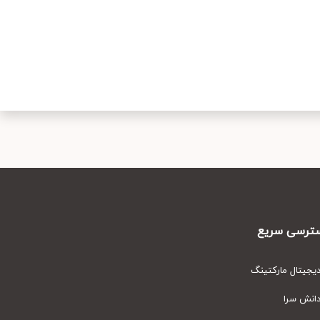
رسی سریع
یتال مارکتینگ
نش سرا