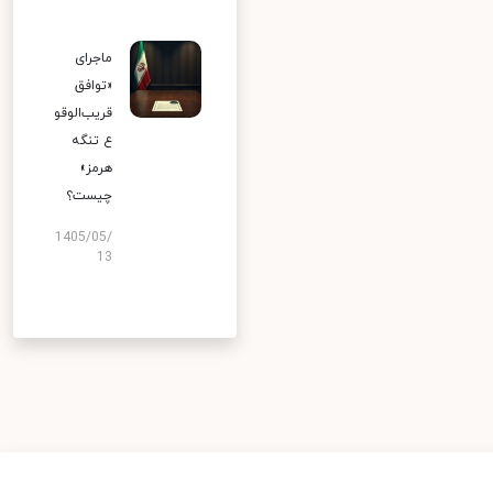
ماجرای
«توافق
قریب‌الوقو
ع تنگه
هرمز»
چیست؟
1405/05/
13