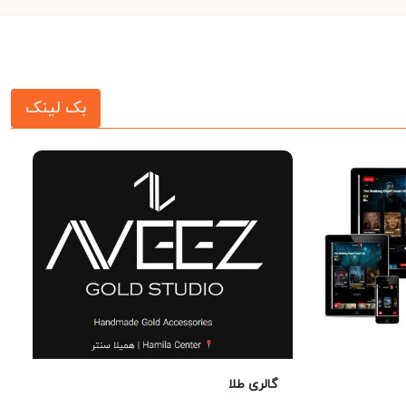
بک لینک
گالری طلا