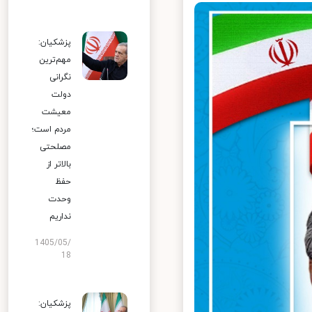
پزشکیان:
مهم‌ترین
نگرانی
دولت
معیشت
مردم است؛
مصلحتی
بالاتر از
حفظ
وحدت
نداریم
1405/05/
18
پزشکیان: