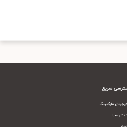
رسی سریع
یتال مارکتینگ
نش سرا
ار