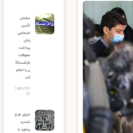
سازمان
تأمین
اجتماعی
زمان
پرداخت
معوقات
بازنشستگا
ن را اعلام
کند
1405/05/
07
اجرای طرح
تشدید
برخورد با