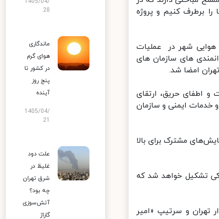
1405/04/
ا برطرف کنیم و پروژه
28
ماندگاری
 هوایی شهر در عملیات
هوای گرم
نمندی های سازمان های
در کشور تا
ران امضا شد.
پنج روز
 اطفای حریق، ارتقای
آینده
دمات ایمنی و سازمان
1405/04/
21
‌های مشترک برای بالا
علت دود
غلیظ در
کی تشکیل خواهد شد که
شرق تهران
چه بود؟
آتش‌سوزی
 تهران و سرتیپ «امیر
گاراژ