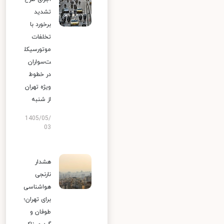
تشدید
برخورد با
تخلفات
موتورسیکل
ت‌سواران
در خطوط
ویژه تهران
از شنبه
1405/05/
03
هشدار
نارنجی
هواشناسی
برای تهران؛
طوفان و