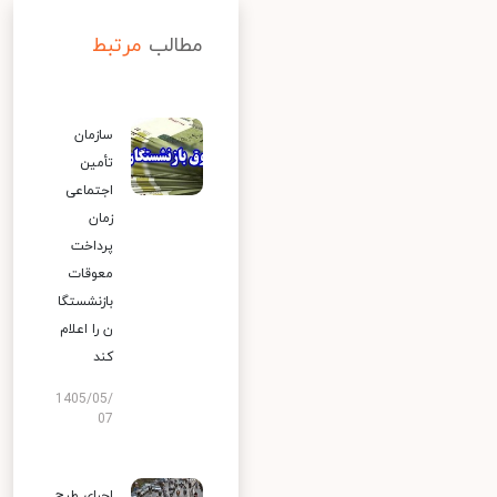
مطالب
مرتبط
سازمان
تأمین
اجتماعی
زمان
پرداخت
معوقات
بازنشستگا
ن را اعلام
کند
1405/05/
07
اجرای طرح