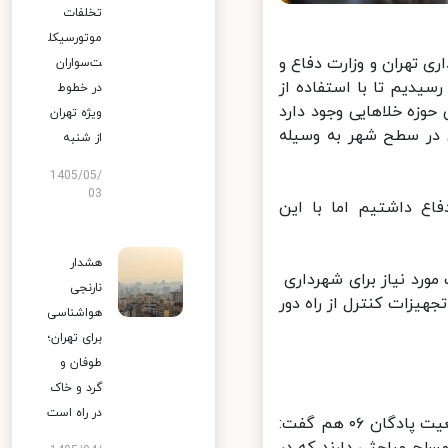
تخلفات
موتورسیکل
 تهران و وزارت دفاع و
ت‌سواران
دیم تا با استفاده از
در خطوط
وزه خلاهایی وجود دارد
ویژه تهران
 در سطح شهر به وسیله
از شنبه
1405/05/
03
ع داشتیم اما با این
هشدار
رد نیاز برای شهرداری
نارنجی
یزات کنترل از راه دور
هواشناسی
برای تهران؛
طوفان و
گرد و خاک
در راه است
وی با بیان اینکه بنای ما توسعه همکاری ها با وزارت دفاع است، درباره وضعیت پادگان ۰۶ هم گفت:
ح مباحثی دارند که در