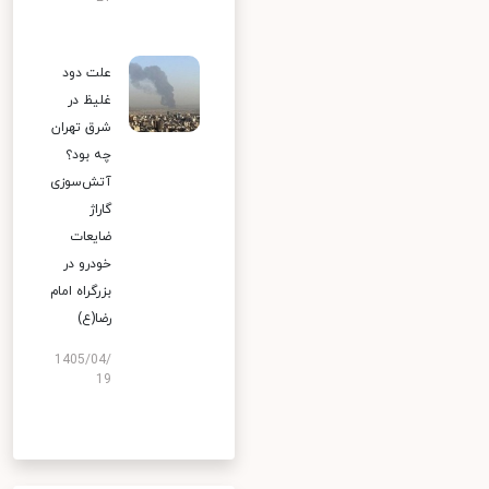
علت دود
غلیظ در
شرق تهران
چه بود؟
آتش‌سوزی
گاراژ
ضایعات
خودرو در
بزرگراه امام
رضا(ع)
1405/04/
19