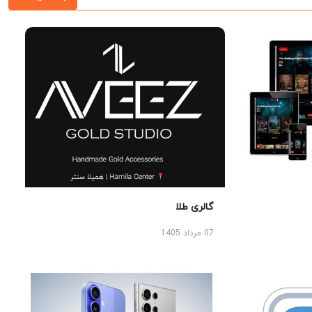
گالری طلا
07 مرداد 1405