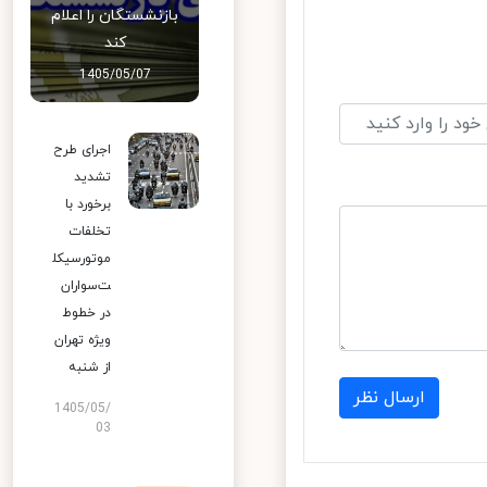
بازنشستگان را اعلام
کند
1405/05/07
اجرای طرح
تشدید
برخورد با
تخلفات
موتورسیکل
ت‌سواران
در خطوط
ویژه تهران
از شنبه
ارسال نظر
1405/05/
03