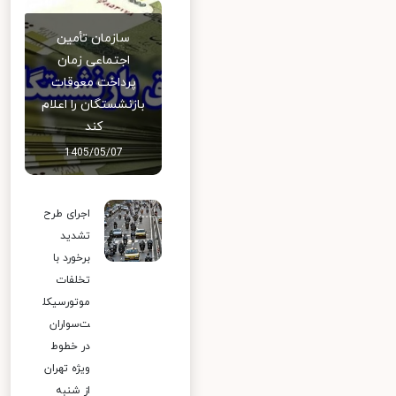
سازمان تأمین
اجتماعی زمان
پرداخت معوقات
بازنشستگان را اعلام
کند
1405/05/07
اجرای طرح
تشدید
برخورد با
تخلفات
موتورسیکل
ت‌سواران
در خطوط
ویژه تهران
از شنبه