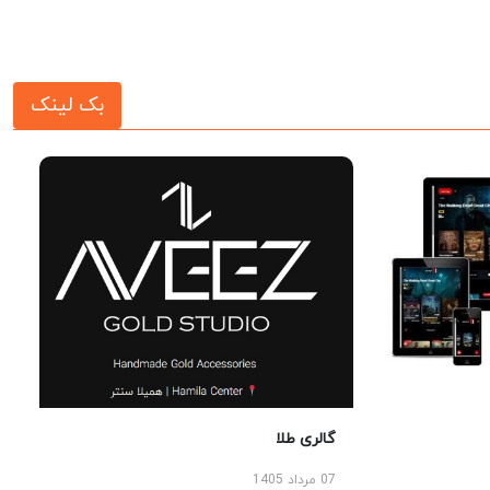
بک لینک
گالری طلا
07 مرداد 1405