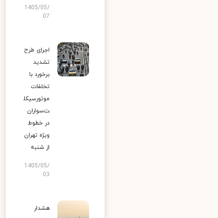
1405/05/
07
اجرای طرح
تشدید
برخورد با
تخلفات
موتورسیکل
ت‌سواران
در خطوط
ویژه تهران
از شنبه
1405/05/
03
هشدار