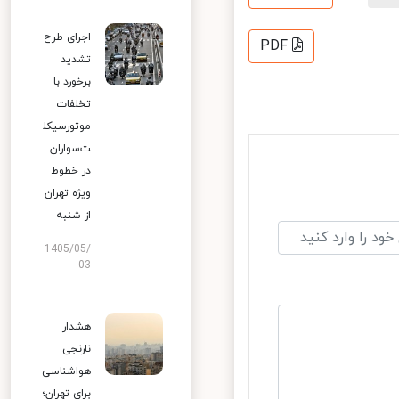
اجرای طرح
PDF
تشدید
برخورد با
تخلفات
موتورسیکل
ت‌سواران
در خطوط
ویژه تهران
از شنبه
1405/05/
03
هشدار
نارنجی
هواشناسی
برای تهران؛