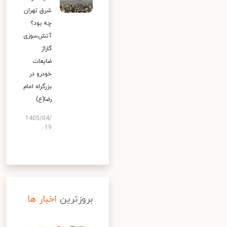
شرق تهران
چه بود؟
آتش‌سوزی
گاراژ
ضایعات
خودرو در
بزرگراه امام
رضا(ع)
1405/04/
19
بروزترین
اخبار ها