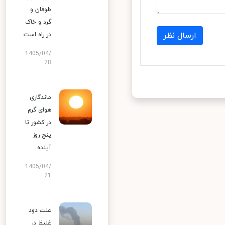
طوفان و
گرد و خاک
ارسال نظر
در راه است
1405/04/
28
ماندگاری
هوای گرم
در کشور تا
پنج روز
آینده
1405/04/
21
علت دود
غلیظ در