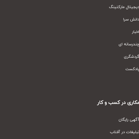
یتال مارکتینگ
نش سرا
ار
رسانه ای
دشگری
دکست
ری در کسب و کار
ی رایگان
یغات در آفتاب