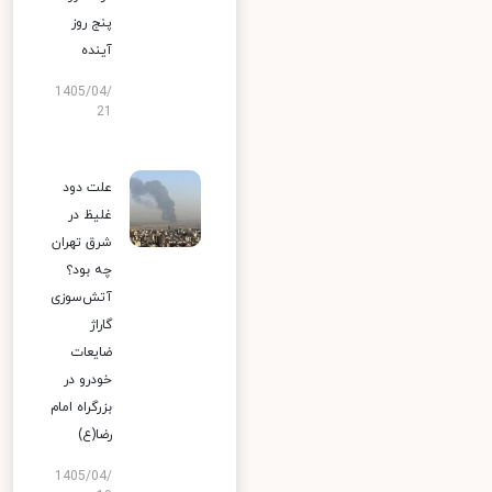
پنج روز
آینده
1405/04/
21
علت دود
غلیظ در
شرق تهران
چه بود؟
آتش‌سوزی
گاراژ
ضایعات
خودرو در
بزرگراه امام
رضا(ع)
1405/04/