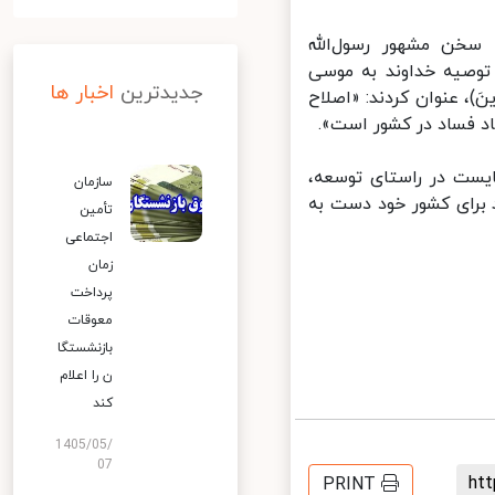
خن مشهور رسول‌الله
‌ توصیه خداوند به موسی
جدیدترین
اخبار ها
ِينَ)، عنوان کردند: «اصلاح
 فساد در کشور است».
یست در راستای توسعه،
سازمان
برای کشور خود دست به
تأمین
اجتماعی
زمان
پرداخت
معوقات
بازنشستگا
ن را اعلام
کند
1405/05/
07
h
PRINT