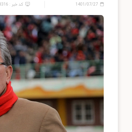
1401/07/27
کد خبر : 13316