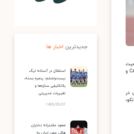
جدیدترین
اخبار ها
عیت
فیفا، پرسپولیس را محکوم به پرداخت حدود ۹۰۰ هزار یورو از مطالبات خود کرد و در نهایت پس از تایید رای در دادگاه CAS و
استقلال در آستانه لیگ
بیست‌وششم؛ پنجره بسته،
بلاتکلیفی ستاره‌ها و
 در
تغییرات مدیریتی
کو،
1405/05/07
صعود مقتدرانه دختران
هاکی چمن ایران به