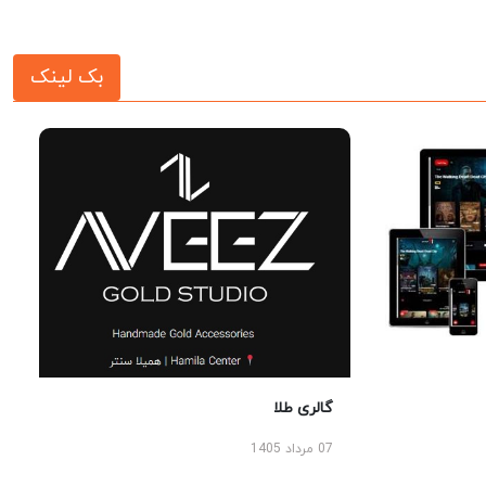
بک لینک
گالری طلا
07 مرداد 1405