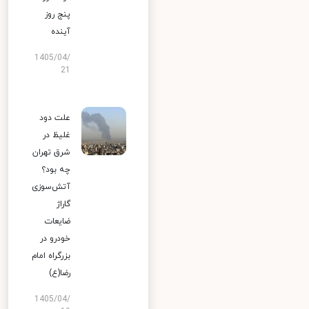
پنج روز
آینده
1405/04/
21
علت دود
غلیظ در
شرق تهران
چه بود؟
آتش‌سوزی
گاراژ
ضایعات
خودرو در
بزرگراه امام
رضا(ع)
1405/04/