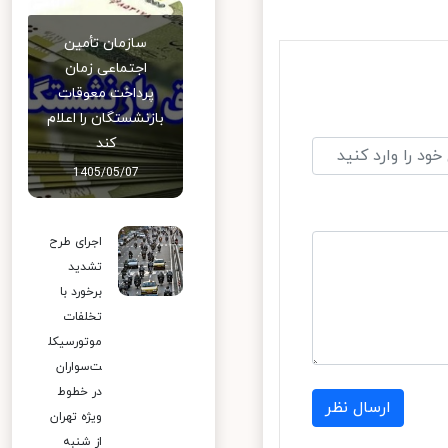
سازمان تأمین
اجتماعی زمان
پرداخت معوقات
بازنشستگان را اعلام
کند
1405/05/07
اجرای طرح
تشدید
برخورد با
تخلفات
موتورسیکل
ت‌سواران
در خطوط
ارسال نظر
ویژه تهران
از شنبه