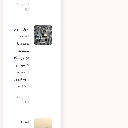
1405/05/
07
اجرای طرح
تشدید
برخورد با
تخلفات
موتورسیکل
ت‌سواران
در خطوط
ویژه تهران
از شنبه
1405/05/
03
هشدار