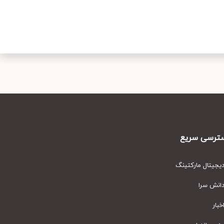
رسی سریع
یتال مارکتینگ
نش سرا
ار