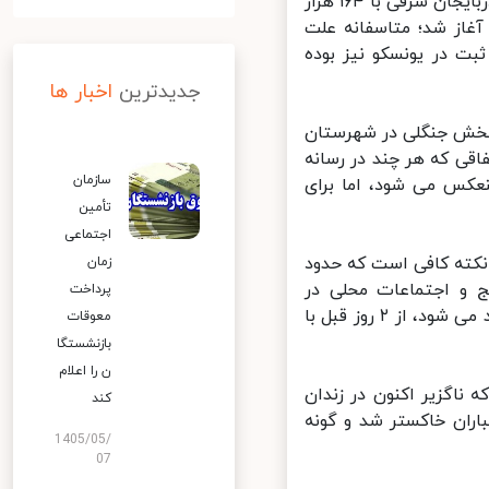
ایرنا: آتش سوزی در جنگل های ارسباران به عنوان بزرگ ترین پهنه جنگلی آذربایجان شرقی با ۱۶۴ هزار
 گونه های گیاهی و جانوری از ۲ روز قبل آغاز شد؛ متاسفانه علت
ت در یونسکو نیز بوده
جدیدترین
اخبار ها
بخش جنگلی در شهرستان
ی که هر چند در رسانه
سازمان
کس می شود، اما برای
تأمین
اجتماعی
کته کافی است که حدود
زمان
 و اجتماعات محلی در
پرداخت
ارتفاعاتی که پای انسان به دشواری در لبه صخره ها و سنگ های خارایش بند می شود، از ۲ روز قبل با
معوقات
بازنشستگا
ن را اعلام
موش کرد که همین پارسال در اثر ندانم کاری ۲ نفر که ناگزیر اکنون در زندان
کند
تار از جنگل های ارسباران خاکستر شد و گونه
1405/05/
07