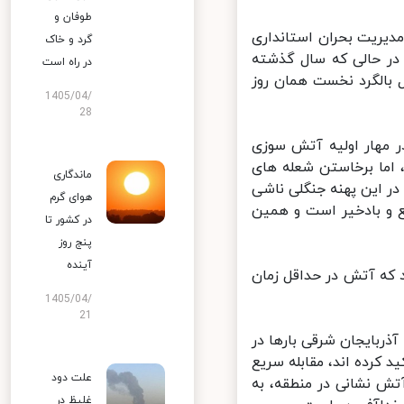
طوفان و
یریت بحران استانداری
گرد و خاک
در حالی که سال گذشته
در راه است
بالگرد نخست همان روز
1405/04/
28
 مهار اولیه آتش سوزی
روز کنترل شد، اما برخاستن شعله های
ماندگاری
 این پهنه جنگلی ناشی
هوای گرم
 و بادخیر است و همین
در کشور تا
پنج روز
آینده
ه آتش در حداقل زمان
1405/04/
21
ربایجان شرقی بارها در
کرده اند، مقابله سریع
علت دود
تش نشانی در منطقه، به
غلیظ در