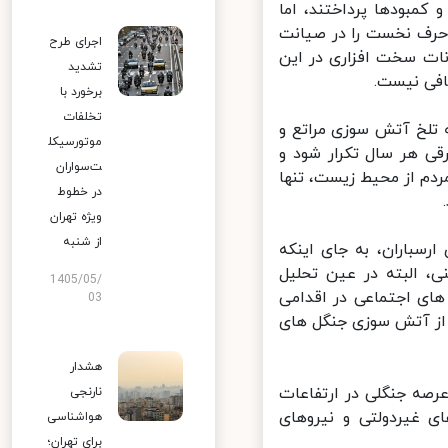
بودها پرداختند، اما
رف نخست را در صیانت
اجرای طرح
ات سخت افزاری در این
تشدید
فی نیست.
برخورد با
تخلفات
لخ آتش سوزی مراتع و
موتورسیکل
ی هر سال تکرار شود و
ت‌سواران
م از محیط زیست، تنها
در خطوط
ویژه تهران
از شنبه
سباران، به جای اینکه
، البته در عین تحلیل
1405/05/
ای اجتماعی در اقدامی
03
 از آتش سوزی جنگل های
هشدار
صه جنگلی در ارتفاعات
نارنجی
 غیردولتی و نیروهای
هواشناسی
برای تهران؛