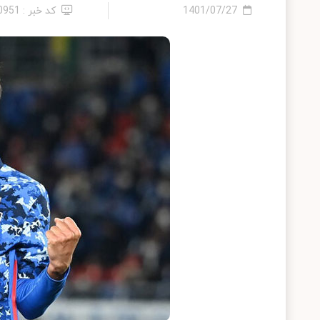
1401/07/27
کد خبر : 10951