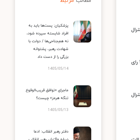
مطالب
مرتبط
پزشکیان: پست‌ها باید به
 اما همچنان ترامپ با ۲۳۰ رای الکترال
افراد شایسته سپرده شود،
نه هم‌جناحی‌ها / دولت با
شهادت رهبر، پشتوانه
بزرگی را از دست داد
بر اساس اعلام خبرگزاری آسوشیتدپرس، آرای الکترال هریس با پیروزی در ایالت هاوایی و کسب ۴ رای الکترال آن، به ۲۰۹ رای
1405/05/14
ماجرای «توافق قریب‌الوقوع
 به ۲۰۵ رسید. هریس با ۱۳ رای الکترال
تنگه هرمز» چیست؟
1405/05/13
دفتر رهبر انقلاب: ادعا
ر ایالت
درباره واکنش رهبر انقلاب