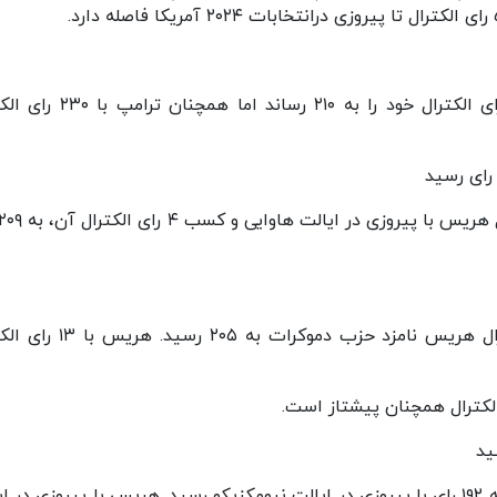
بر اساس اعلام خبرگزاری آسوشیتدپرس، هریس آرای الکترال خود را به ۲۱۰ رساند
بر اساس اعلام خبرگزاری آسوشیتدپرس، آرای الکترال هریس نامزد حزب دموکرات
خبرگزاری آسوشیتدپرس آرای الکترال هریس از ۱۸۷ به ۱۹۲ رای با پیروزی در ایالت نیومکزیکو رسید. هریس با پیروزی د