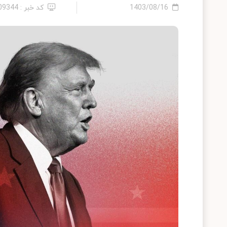
1403/08/16
کد خبر : 2409344