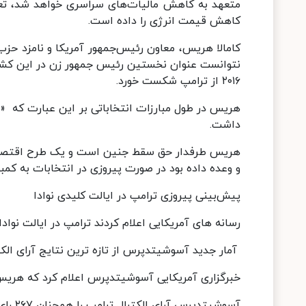
کاهش قیمت انرژی را داده است.
نتوانست عنوان نخستین رئیس جمهور زن در این کشور ر
۲۰۱۶ از ترامپ شکست خورد.
هریس در طول مبارزات انتخاباتی بر این عبارت که «
داشت.
هریس طرفدار حق سقط جنین است و یک طرح اقتصادی 
و وعده داده بود در صورت پیروزی در انتخابات به کمبو
پیش‌بینی پیروزی ترامپ در ایالت کلیدی نوادا
رسانه های آمریکایی اعلام کردند ترامپ در ایالت نوادا که دارای ۶ رای الکترال دارد،
آمار جدید آسوشیتدپرس از تازه ترین نتایج آرای الک
خبرگزاری آمریکایی آسوشیتدپرس اعلام کرد که هریس در ایالت مینه‌سو
آسوشیتدپرس آرای الکترال ترامپ را همچنان ۲۶۷ رای اعلام کرده است که ۳ رای تا اعلام پیروزی رسمی او باقی مانده است.