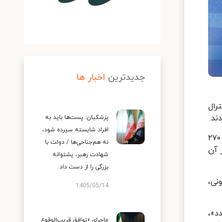
جدیدترین
اخبار ها
رال
ند.
پزشکیان: پست‌ها باید به
افراد شایسته سپرده شود،
هر یک از دو نامزد انتخابات ریاست جمهوری ۵ نوامبر ۲۰۲۴ (۱۵ نوامبر ۱۴۰۳) آمریکا، برای ورود به کاخ سفید باید دستکم ۲۷۰
نه هم‌جناحی‌ها / دولت با
در آن
شهادت رهبر، پشتوانه
بزرگی را از دست داد
نی،
1405/05/14
دد»،
ماجرای «توافق قریب‌الوقوع