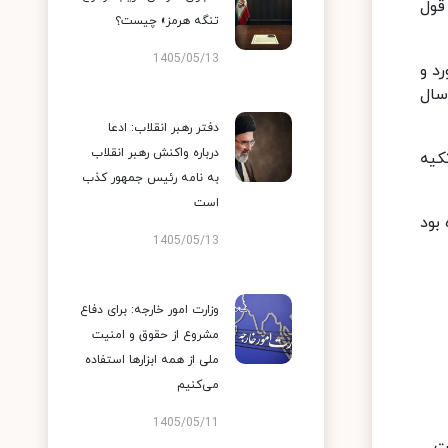
د و قول
تنگه هرمز» چیست؟
1405/05/13
ت خورد و
سال
دفتر رهبر انقلاب: ادعا
درباره واکنش رهبر انقلاب
کیه
به نامه رئیس جمهور کذب
است
بود
1405/05/13
وزارت امور خارجه: برای دفاع
مشروع از حقوق و امنیت
ملی از همه ابزارها استفاده
می‌کنیم
1405/05/11