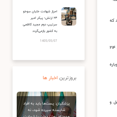
احراز شهادت خلبان سوخو
۲۴ ارتش؛ پیکر امیر
 که
سرتیپ دوم مجید کاظمی
به کشور بازمی‌گردد
1405/05/07
خبرگزاری آسوشیتدپرس آمریکا در تازه ترین گزارش خود از نتایج انتخابات اعلام کرد که ترامپ ۲۶۷ رای الکترال و هریس ۲۱۴
باره
بروزترین
اخبار ها
ل و
پزشکیان: پست‌ها باید به افراد
شایسته سپرده شود، نه
هم‌جناحی‌ها / دولت با شهادت