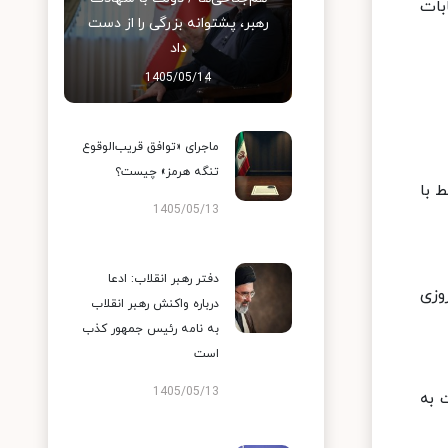
ل، پیروز انتخابات
رهبر، پشتوانه بزرگی را از دست
داد
1405/05/14
ماجرای «توافق قریب‌الوقوع
تنگه هرمز» چیست؟
رال است که در سال ۲۰۲۰ بایدن فقط با
1405/05/13
دفتر رهبر انقلاب: ادعا
لازم برای پیروزی
درباره واکنش رهبر انقلاب
به نامه رئیس جمهور کذب
است
1405/05/13
ترال این ایالت به