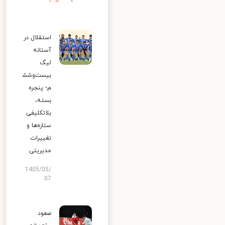
استقلال در
آستانه
لیگ
بیست‌وشش
م؛ پنجره
بسته،
بلاتکلیفی
ستاره‌ها و
تغییرات
مدیریتی
1405/05/
07
صعود