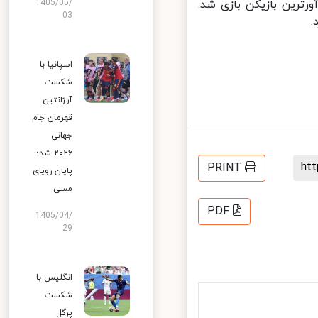
ین تیم، امتیاز آورترین بازیکن بازی شد.
1405/05/
03
اسپانیا با
شکست
آرژانتین
قهرمان جام
جهانی
۲۰۲۶ شد؛
h
PRINT
پایان رویای
مسی
PDF
1405/04/
29
انگلیس با
شکست
پرگل