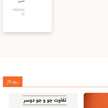
مسی
1405/04/
29
رپورتاژ