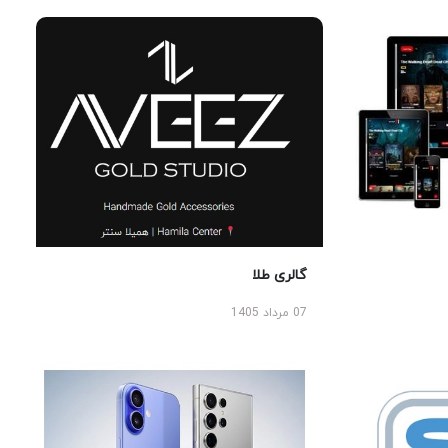
گالری طلا
07 مرداد 1405