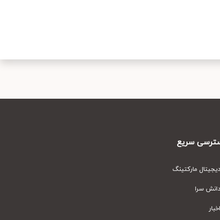
رسی سریع
یتال مارکتینگ
نش سرا
ار