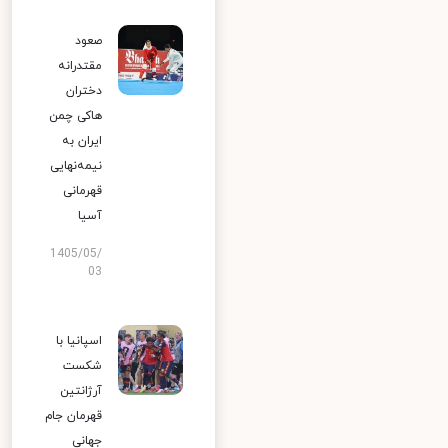
صعود
مقتدرانه
دختران
هاکی چمن
ایران به
نیمه‌نهایی
قهرمانی
آسیا
1405/05/
03
اسپانیا با
شکست
آرژانتین
قهرمان جام
جهانی