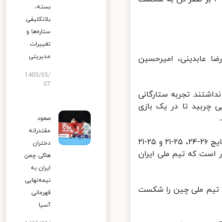
بسته،
بلاتکلیفی
ستاره‌ها و
تغییرات
مدیریتی
ضا عابدینی، امیرحسین
1405/05/
07
اشتند. تجربه ستارگانی
 چربید تا در یک بازی
صعود
مقتدرانه
شاگردان عطایی ست‌های اول، دوم و سوم این بازی سخت را به ترتیب با نتایج ۲۶-۲۴، ۲۵-۲۱ و ۲۵-۲۱
دختران
 است که تیم ملی ایران
هاکی چمن
ایران به
نیمه‌نهایی
ان جوان ایران در بازی نخست خود از این رقابت‌ها، با حساب ۳ بر ۱ تیم ملی چین را شکست
قهرمانی
آسیا