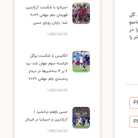
اسپانیا با شکست آرژانتین
و ۲ بر یک پیروز شد. گل
قهرمان جام جهانی ۲۰۲۶
 نیمه اول را با پیروزی به نفع خود تمام کرد. در دقیقه ۶۹ توماسو
شد؛ پایان رویای مسی
را در
1405/04/29
ل دوم اینتر را
انگلیس با شکست پرگل
فرانسه سوم جهان شد؛ برد
۶ بر ۴ سه‌شیرها در دیدار
رده‌بندی جام جهانی ۲۰۲۶
1405/04/28
P
مسی بازهم درخشید /
آرژانتین و اسپانیا در فینال
P
1405/04/25