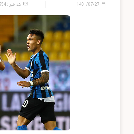
1401/07/27
کد خبر : 554