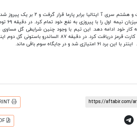
به گزارش ایسنا، اینتر بامداد دوشنبه در هفته بیست و هشتم سری آ ایتالیا برابر پارما قرار گرفت 
نخست بازی را گروینیو در دقیقه ۱۵ به ثمر رساند و میزبان
یافت کارت قرمز موجب شد اینتر ۱۰ نفره به کار خود ادامه دهد. این تیم با وجود چنین شرایطی گل مساوی 
دقیقه ۸۴ به ثمر رساند. لحظاتی بعد بازیکن پارما هم کارت قرمز دریافت کرد. در دقیقه ۸۷ الساندرو باستونی گ
و در جایگاه سوم باقی ماند.
https://aftabir.com/a
RINT
DF