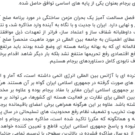
و فصل مسالمت آمیز یک بحران مزمن ساختگی در مورد برنامه صلح آ
هایی دارد. ایران با جدیت و با نگاه به آینده وارد مذاکره شد، و نت
 داوطلبانه شفاف ساز و اعتماد ساز، فراتر از تعهدات ذیل موافقتن
عطای اطمینان به جامعه بین المللی در مورد ماهیت منحصراٌ صلح آ
لمانه ای که به بهانه برنامه هسته ای وضع شده بودند باید مرتفع
فع اقتصادی رفع تحریمها منتفع نشد بلکه بار دیگر شاهد اقدام برخی
دف نابودی کامل دستاوردهای برجام هستیم.
ده ای با آژانس بین المللی انرژی اتمی داشته است، که آمار و ار
 های صورت گرفته در جمهوری اسلامی ایران گواه بر آن هستند. هرگ
ر جمهوری اسلامی ایران مغایر با مفاد برجام بوده و علاوه بر مخ
ین المللی برای نظارت بر فعالیت هسته ای کشورها، می تواند بر مب
ه باشد. علاوه بر این هرگونه همراهی برخی اعضای باقیمانده برجام
جهت تخریب و تضعیف نظام رفع محدودیت های تسلیحاتی در سال پ
 نگرانی بسیار داشته و همانگونه که مکررا تاکید شده است، مذاکره مجدد برجام و ا
ده و پاسخ جمهوری اسلامی ایران، قاطع و تعیین کننده خواهد ب
ز دو سال مذاکره فشرده در بالاترین سطوح، با ترسیم تمامی جزئیا