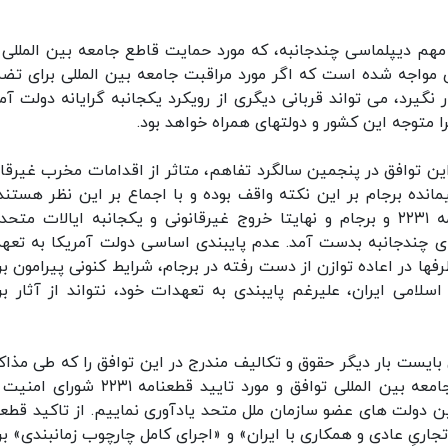
مهم دیپلماسی چندجانبه، که مورد حمایت قاطع جامعه بین المللی ق
مواجه شده است که اگر مورد مراقبت جامعه بین المللی برای تض
نگیرد، می تواند قربانی دیگری از رویکرد یکجانبه گرایانه دولت آمر
متوجه این کشور و دولتهای همراه خواهد بود.
ین توافق در پنجمین سالگرد تفاهم، متاثر از اقدامات مخرب غیرقان
نده برجام بر این نکته واقف بوده و با اجماع بر این نظر هستند
دلیل اصلی شرایط کنونی، نقض های مستمر قطعنامه ۲۲۳۱ و برجام و نهایتا خروج غیرقانونی و یکجانبه ایالات م
 چندجانبه بدست آمد. عدم پایبندی اساسی دولت آمریکا به تعه
، و فقدان اراده دیگر طرفها در اعاده توازن از دست رفته در برجام، شرایط کنونی پیرامون 
لامی ایران، علیرغم پایبندی به تعهدات خود، نتواند از آثار بر
ایست بار دیگر حقوق و تکالیف مندرج در این توافق را که طی مذاک
سخت و پیچیده میان ایران و ۱+۵ به نمایندگی از جامعه بین المللی توافق و مورد تایید قطعنام
ن دولت های عضو سازمان ملل متحد یادآوری نماییم. از تاکید قطعن
 تجاریِ عادی و همکاری با ایران» و «اجرای کامل چارچوب زمانبندی» ب