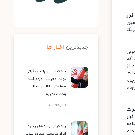
رار
مین
یکا
جدیدترین
اخبار ها
ونی
 که
تحده از
پزشکیان: مهم‌ترین نگرانی
دات
دولت معیشت مردم است؛
برجام
مصلحتی بالاتر از حفظ
جام
وحدت نداریم
1405/05/18
رات
ه ۲۲۳۱ شورای امنیت قرار
امه
پزشکیان: پست‌ها باید به
رجام
افراد شایسته سپرده شود،