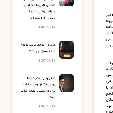
نه هم‌جناحی‌ها / دولت با
شهادت رهبر، پشتوانه
میز
بزرگی را از دست داد
یجه
امه
1405/05/14
میز
 می
 از
ماجرای «توافق قریب‌الوقوع
تنگه هرمز» چیست؟
1405/05/13
قام
ونه
دوش
دفتر رهبر انقلاب: ادعا
انی
درباره واکنش رهبر انقلاب
 با
به نامه رئیس جمهور کذب
نجم
است
صلاح
ود.
1405/05/13
ت و