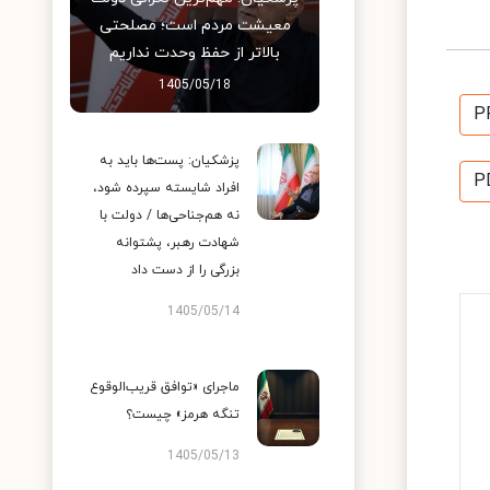
معیشت مردم است؛ مصلحتی
بالاتر از حفظ وحدت نداریم
1405/05/18
P
پزشکیان: پست‌ها باید به
P
افراد شایسته سپرده شود،
نه هم‌جناحی‌ها / دولت با
شهادت رهبر، پشتوانه
بزرگی را از دست داد
1405/05/14
ماجرای «توافق قریب‌الوقوع
تنگه هرمز» چیست؟
1405/05/13