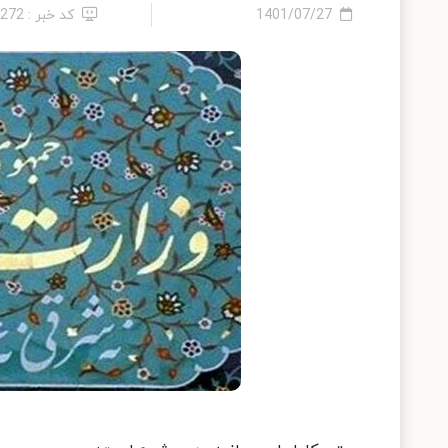
1401/07/27
کد خبر : 1272