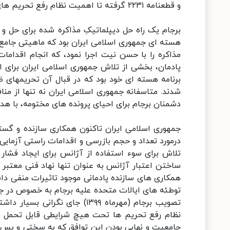
و قطعنامه ۲۲۳۱ گرفته تا اهمیت نظام رفع تحریم های برجام بعنوان یکی از پایه های اساسی توافق حاصل شده.
برجام یک راه حل دیپلماتیکِ مذاکره شده برای حل 
هسته ای جمهوری اسلامی ایران بود که ماهیتی جامع و ن
مذاکره را با حسن نیت اجرا نمود، که انجام اقدامات
پادمان، بخشی از تلاش جمهوری اسلامی ایران برای ا
برنامه هسته ای خود بود که در قبال آن تحریمهای ظا
شدند. متاسفانه جمهوری اسلامی ایران نه تنها از منا
دشمنان برجام برای احیای پرونده های مختومه، با ه
جمهوری اسلامی ایران تاکنون همکاری سازنده و گستر
درمورد تعداد و حجم بازرسی و اقدامات راستی آزمایی
تلاش برای سوء استفاده از آژانس برای ایجاد فشار ب
ساختن اعتبار آژانس به عنوان تنها نهاد فنی معتبر ب
همکاری های سازنده پادمانی موجود تاثیرات منفی داشت
توطئه های ایالات متحده علیه برجام به خصوص در 
تصویب برجام (مهرماه ۱۳۹۹) جای
نظام رفع تحریم ها تحت هیچ شرایطی قابل تحمل نبو
جامعیت و نهایی بودن این توافق که به سختی و پس ا