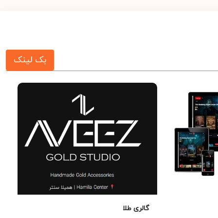
بک لینک
گالری طلا