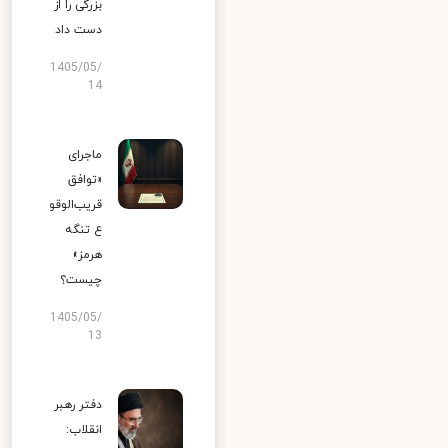
بزرگی را از
دست داد
1405/05/
14
ماجرای
«توافق
قریب‌الوقو
ع تنگه
هرمز»
چیست؟
1405/05/
13
دفتر رهبر
انقلاب: