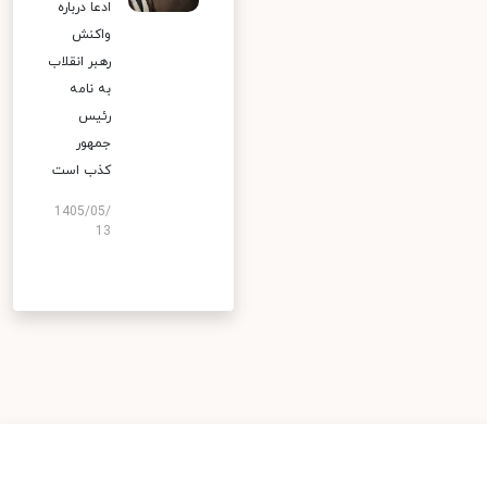
ادعا درباره
واکنش
رهبر انقلاب
به نامه
رئیس
جمهور
کذب است
1405/05/
13