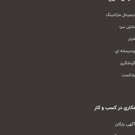
یتال مارکتینگ
نش سرا
ار
رسانه ای
دشگری
دکست
ری در کسب و کار
ی رایگان