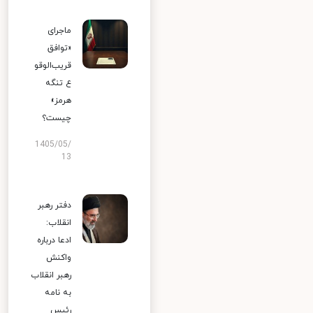
ماجرای
«توافق
قریب‌الوقو
ع تنگه
هرمز»
چیست؟
1405/05/
13
دفتر رهبر
انقلاب:
ادعا درباره
واکنش
رهبر انقلاب
به نامه
رئیس