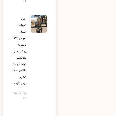
11
احراز
شهادت
خلبان
سوخو ۲۴
ارتش؛
پیکر امیر
سرتیپ
دوم مجید
کاظمی به
کشور
بازمی‌گردد
1405/05/
07