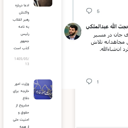
ادعا درباره
واکنش
رهبر انقلاب
به نامه
رئیس
جمهور
کذب است
1405/05/
13
وزارت امور
خارجه: برای
دفاع
مشروع از
حقوق و
امنیت ملی
از همه