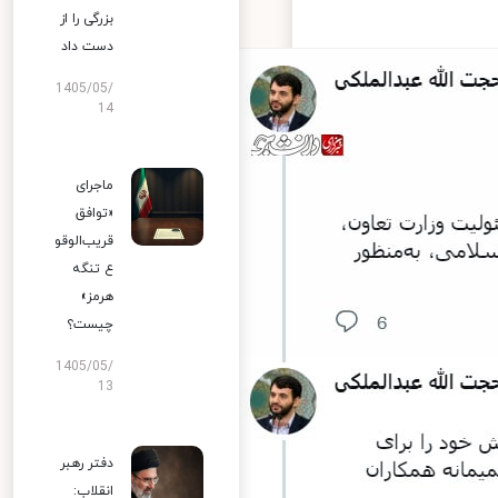
بزرگی را از
دست داد
1405/05/
14
ماجرای
«توافق
قریب‌الوقو
ع تنگه
هرمز»
چیست؟
1405/05/
13
دفتر رهبر
انقلاب: