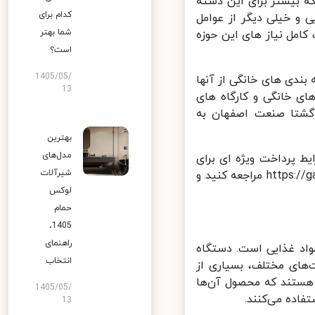
 بیشتر برای این دسته
کدام برای
و خیلی دیگر از عوامل
شما بهتر
مل نیاز های این حوزه
است؟
1405/05/
ندی های خانگی از آنها
13
ی خانگی و کارگاه های
شتا صنعت اصفهان به
بهترین
مدل‌های
 پرداخت ویژه ای برای
شیرآلات
شما قرار دادیم. شما هم می توانید از طریق سایت به آدرس https://gashta-sanat.ir مراجعه کنید و
لوکس
حمام
1405،
راهنمای
اد غذایی است. دستگاه‌
انتخاب
های مختلف، بسیاری از
هستند که محصول آن‌ها
1405/05/
اده می‌کنند.
13