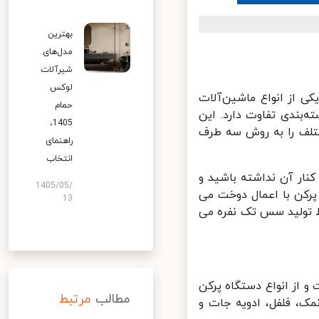
بهترین
مدل‌های
شیرآلات
لوکس
از انواع ماشین‌آلات
حمام
بندی تفاوت دارد. این
1405،
لف را به روش سه طرف
راهنمای
انتخاب
ار آن نداشته باشید و
1405/05/
رکن با اعمال دوخت می
13
 تولید سس تک نفره می
ز انواع دستگاه پرکن
مطالب
مرتبط
ک، فلفل، ادویه جات و