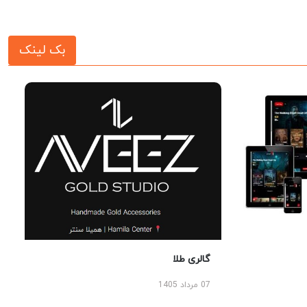
بک لینک
گالری طلا
07 مرداد 1405