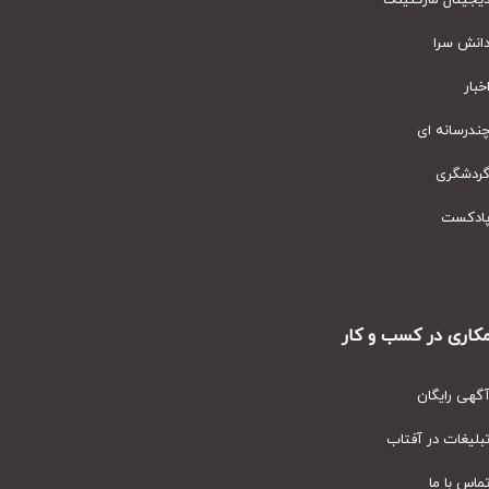
یتال مارکتینگ
نش سرا
ار
رسانه ای
دشگری
دکست
ری در کسب و کار
ی رایگان
یغات در آفتاب
س با ما