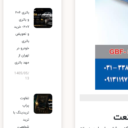
باتری ۲۰۶
و باتری
۲۰۷؛ خرید
و تعویض
باتری
خودرو در
تهران از
مهد باتری
1405/05/
13
تفاوت
پراپ
تریدینگ با
عت
ترید
شخصی،