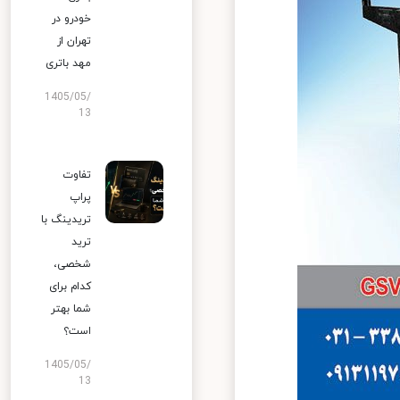
خودرو در
تهران از
مهد باتری
1405/05/
13
تفاوت
پراپ
تریدینگ با
ترید
شخصی،
کدام برای
شما بهتر
است؟
1405/05/
13