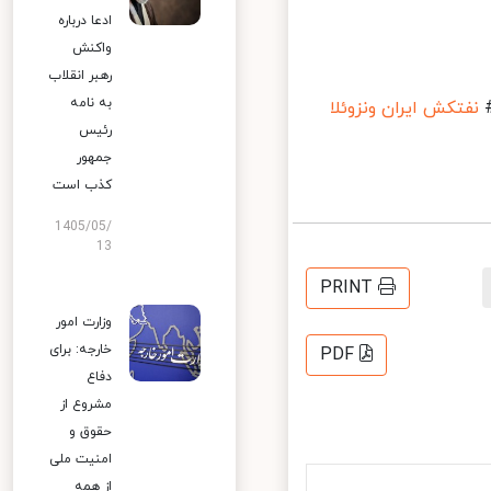
ادعا درباره
واکنش
رهبر انقلاب
به نامه
فتکش ایران ونزوئلا
رئیس
جمهور
کذب است
1405/05/
13
PRINT
وزارت امور
خارجه: برای
PDF
دفاع
مشروع از
حقوق و
امنیت ملی
از همه