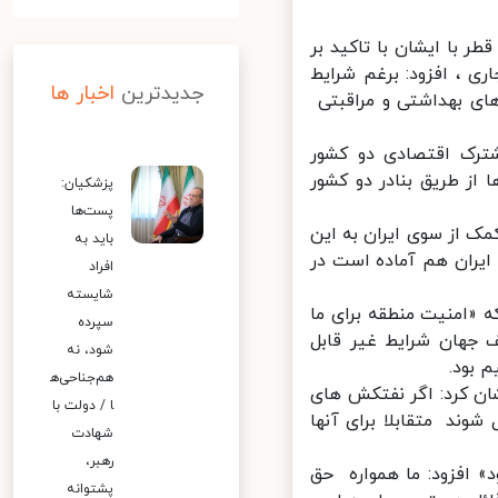
با ایشان با تاکید بر
ی ، افزود: برغم شرایط
جدیدترین
اخبار ها
ی بهداشتی و مراقبتی
ترک اقتصادی دو کشور
ز طریق بنادر دو کشور
پزشکیان:
پست‌ها
برای ارائه هرگونه کمک از سوی ایران به این
باید به
ایران هم آماده است در
افراد
شایسته
 «امنیت منطقه برای ما
سپرده
جهان شرایط غیر قابل
شود، نه
بود.
هم‌جناحی‌ه
ان کرد: اگر نفتکش های
ا / دولت با
وند متقابلا برای آنها
شهادت
رهبر،
 افزود: ما همواره حق
پشتوانه