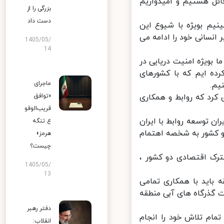
ئل هستیم و امیدواریم
بزرگی را از
دست داد
یم بویژه با شیوع این
نسانی خود را ادامه می
1405/05/
14
ویژه امنیت دریایی در
 ایم که با کشورهای
ماجرای
م.
رد که روابط و همکاری
«توافق
قریب‌الوقو
 توسعه روابط با ایران
ع تنگه
و کشور به شخصه اهتمام
هرمز»
چیست؟
رک اقتصادی دو کشور ،
1405/05/
13
اید با همکاری تمامی
گذرگاه های آبی منطقه
دفتر رهبر
م تلاش خود را انجام
انقلاب: