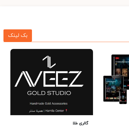
بک لینک
گالری طلا