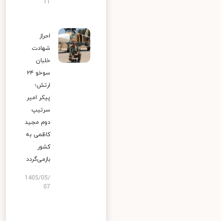
11
احراز
شهادت
خلبان
سوخو ۲۴
ارتش؛
پیکر امیر
سرتیپ
دوم مجید
کاظمی به
کشور
بازمی‌گردد
1405/05/
07