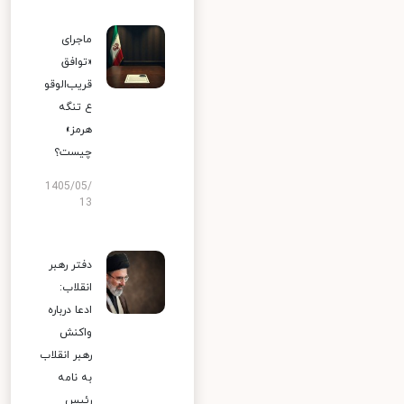
ماجرای
«توافق
قریب‌الوقو
ع تنگه
هرمز»
چیست؟
1405/05/
13
دفتر رهبر
انقلاب:
ادعا درباره
واکنش
رهبر انقلاب
به نامه
رئیس