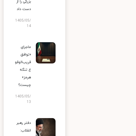
بزرگی را از
دست داد
1405/05/
14
ماجرای
«توافق
قریب‌الوقو
ع تنگه
هرمز»
چیست؟
1405/05/
13
دفتر رهبر
انقلاب: