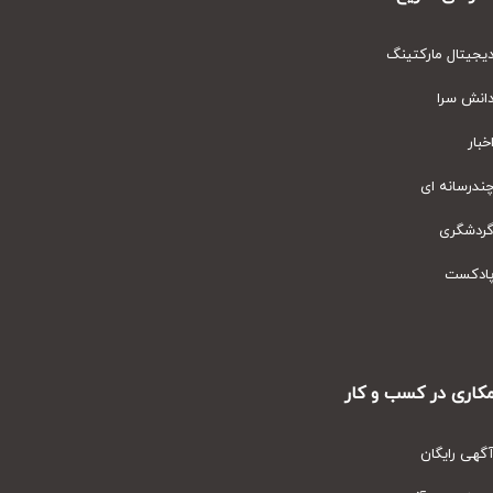
یتال مارکتینگ
نش سرا
ار
رسانه ای
دشگری
دکست
ری در کسب و کار
ی رایگان