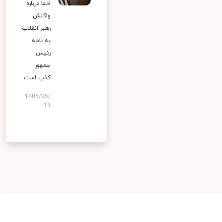
ادعا درباره
واکنش
رهبر انقلاب
به نامه
رئیس
جمهور
کذب است
1405/05/
13